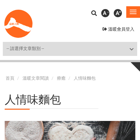
移
A
A
To
至
na
主
溫暖會員登入
內
容
Shortcut
首頁
溫暖文章閱讀
療癒
人情味麵包
人情味麵包