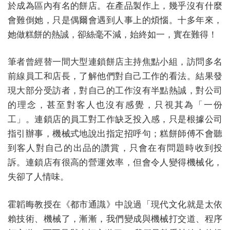
於成為區內有名的餅店。在產品製作上，幾乎沒有什麼
會難倒她，只是偶爾會遇到人事上的煩惱。十多年來，
她做糕餅的熱誠，卻絲毫不減，始終如一，實在難得！
筆者曾經替一間大型連鎖餅店主持焦點小組，訪問多名
前線員工和店長，了解他們對自己工作的看法。結果發
現大部分受訪者，對自己的工作沒有半點熱誠，對公司
的理念，甚至對客人也沒有感覺，只視其為「一份
工」。連鎖店的員工對工作缺乏投入感，只是根據公司
指引辦事，機械式地說出指定招呼句；糕餅師傅不會聽
到客人對自己的出品的讚賞，只會在有問題時收到投
訴。連鎖店有很高的營運效率，但會令人變得機械化，
失卻了人情味。
霍韜晦教授在《都市通識》中說過「現代文化就是太依
賴技術、機械了，漸漸，我們變成與機械打交道、程序