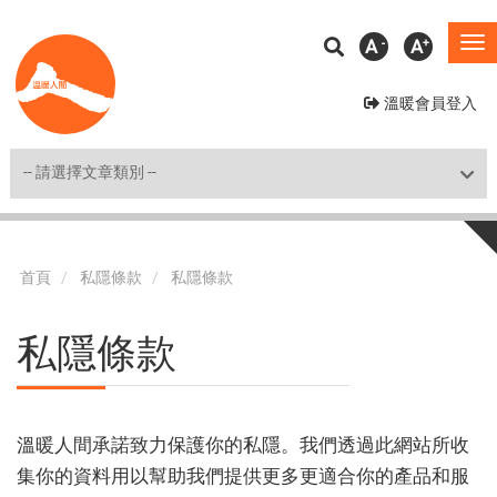
移
A
A
To
至
na
主
溫暖會員登入
內
容
Shortcut
首頁
私隱條款
私隱條款
私隱條款
溫暖人間承諾致力保護你的私隱。我們透過此網站所收
集你的資料用以幫助我們提供更多更適合你的產品和服