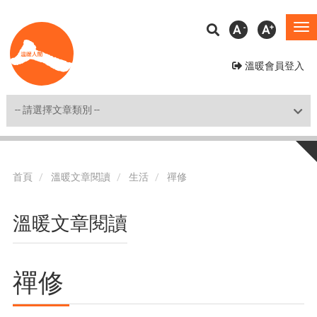
移
A
A
To
至
na
主
溫暖會員登入
內
容
Shortcut
首頁
溫暖文章閱讀
生活
禪修
溫暖文章閱讀
禪修