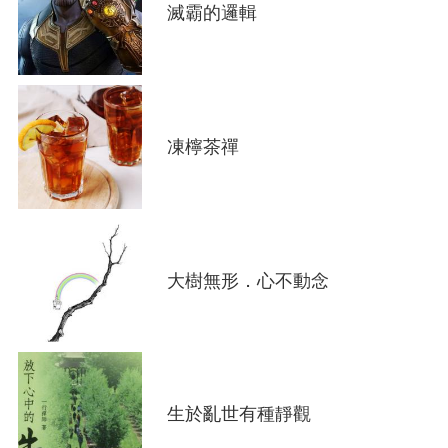
滅霸的邏輯
凍檸茶禪
大樹無形．心不動念
生於亂世有種靜觀