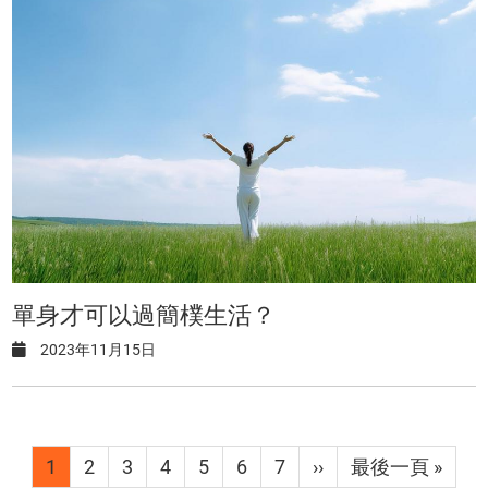
單身才可以過簡樸生活？
2023年11月15日
Pagination
目
1
Page
2
Page
3
Page
4
Page
5
Page
6
Page
7
下
››
Last
最後一頁 »