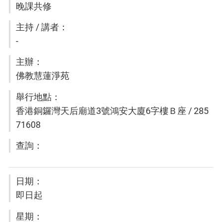
晚課共修
-
佛教慧蓮淨苑
香港銅鑼灣天后廟道3號鴻安大廈6字樓Ｂ座 / 285
71608
即日起