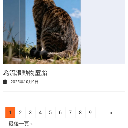
為流浪動物墮胎
2025年10月9日
Pagination
目
1
Page
2
Page
3
Page
4
Page
5
Page
6
Page
7
Page
8
Page
9
…
下
››
前
一
Last
最後一頁 »
頁
頁