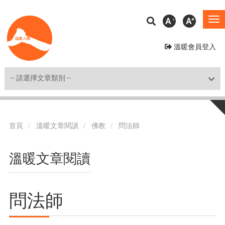
移
A
A
To
至
na
主
溫暖會員登入
內
容
Shortcut
首頁
溫暖文章閱讀
佛教
問法師
溫暖文章閱讀
問法師