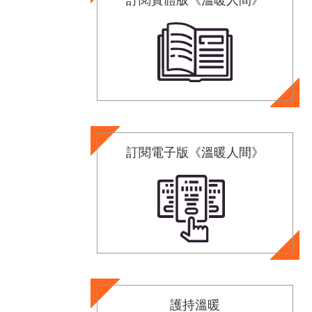
訂閱電子版《溫暖人間》
護持溫暖