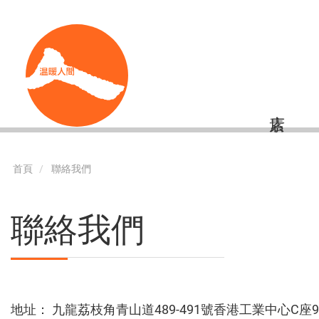
移
Shortcut
至
主
內
容
首頁
聯絡我們
聯絡我們
地址： 九龍荔枝角青山道489-491號香港工業中心C座