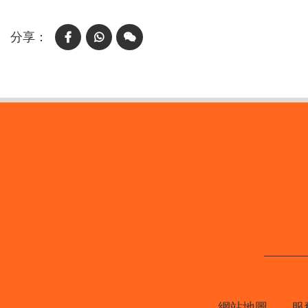
Facebook
WhatsApp
WeChat
網站地圖
服