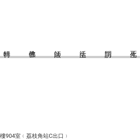
9樓904室﹙荔枝角站C出口﹚