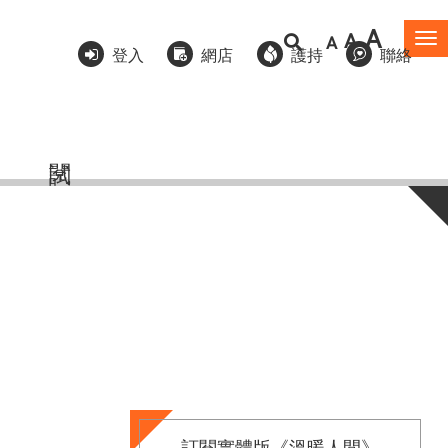
A
A
A
To
登入
網店
護持
聯絡
na
訂閱實體版《溫暖人間》