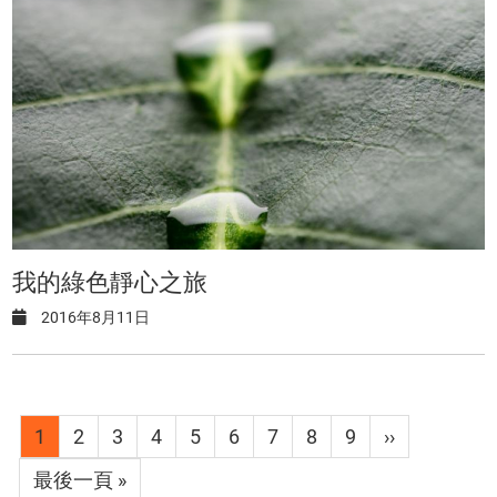
我的綠色靜心之旅
2016年8月11日
Pagination
目
1
Page
2
Page
3
Page
4
Page
5
Page
6
Page
7
Page
8
Page
9
下
››
前
一
Last
最後一頁 »
頁
頁