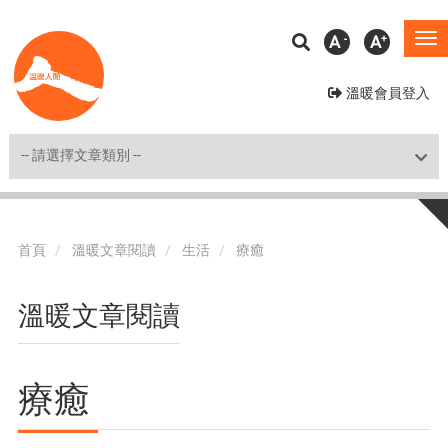
移
A
A
To
至
na
主
溫暖會員登入
內
容
Shortcut
首頁
溫暖文章閱讀
生活
療癒
溫暖文章閱讀
療癒