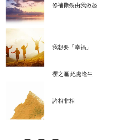
修補撕裂由我做起
我想要「幸福」
櫻之滙 絕處逢生
諸相非相