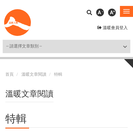
移
A
A
To
至
na
主
溫暖會員登入
內
容
Shortcut
首頁
溫暖文章閱讀
特輯
溫暖文章閱讀
特輯