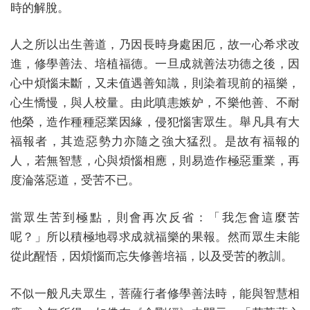
時的解脫。
人之所以出生善道，乃因長時身處困厄，故一心希求改
進，修學善法、培植福德。一旦成就善法功德之後，因
心中煩惱未斷，又未值遇善知識，則染着現前的福樂，
心生憍慢，與人校量。由此嗔恚嫉妒，不樂他善、不耐
他榮，造作種種惡業因緣，侵犯惱害眾生。舉凡具有大
福報者，其造惡勢力亦隨之強大猛烈。是故有福報的
人，若無智慧，心與煩惱相應，則易造作極惡重業，再
度淪落惡道，受苦不已。
當眾生苦到極點，則會再次反省：「我怎會這麼苦
呢？」所以積極地尋求成就福樂的果報。然而眾生未能
從此醒悟，因煩惱而忘失修善培福，以及受苦的教訓。
不似一般凡夫眾生，菩薩行者修學善法時，能與智慧相