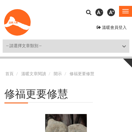
移
A
A
To
至
na
主
溫暖會員登入
內
容
Shortcut
首頁
溫暖文章閱讀
開示
修福更要修慧
修福更要修慧