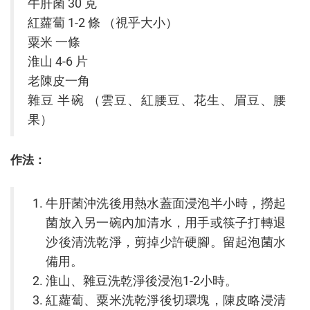
牛肝菌 30 克
紅蘿蔔 1-2 條 （視乎大小）
粟米 一條
淮山 4-6 片
老陳皮一角
雜豆 半碗 （雲豆、紅腰豆、花生、眉豆、腰
果）
作法：
牛肝菌沖洗後用熱水蓋面浸泡半小時，撈起
菌放入另一碗內加清水，用手或筷子打轉退
沙後清洗乾淨，剪掉少許硬腳。留起泡菌水
備用。
淮山、雜豆洗乾淨後浸泡1-2小時。
紅蘿蔔、粟米洗乾淨後切環塊，陳皮略浸清