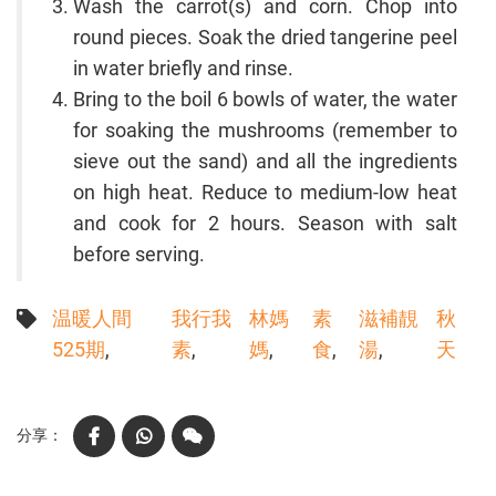
Wash the carrot(s) and corn. Chop into
round pieces. Soak the dried tangerine peel
in water briefly and rinse.
Bring to the boil 6 bowls of water, the water
for soaking the mushrooms (remember to
sieve out the sand) and all the ingredients
on high heat. Reduce to medium-low heat
and cook for 2 hours. Season with salt
before serving.
温暖人間
我行我
林媽
素
滋補靚
秋
525期
素
媽
食
湯
天
Facebook
WhatsApp
WeChat