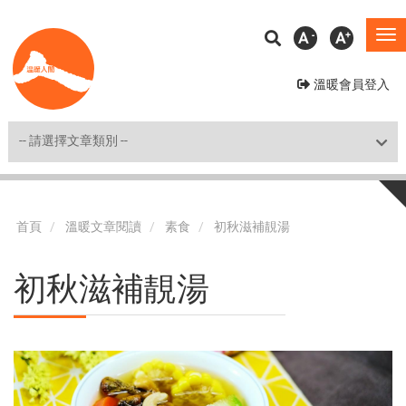
移
A
A
To
至
na
主
溫暖會員登入
內
容
Shortcut
首頁
溫暖文章閱讀
素食
初秋滋補靚湯
初秋滋補靚湯