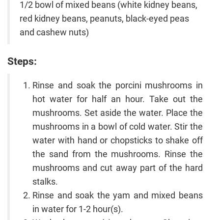
1/2 bowl of mixed beans (white kidney beans,
red kidney beans, peanuts, black-eyed peas
and cashew nuts)
Steps:
Rinse and soak the porcini mushrooms in
hot water for half an hour. Take out the
mushrooms. Set aside the water. Place the
mushrooms in a bowl of cold water. Stir the
water with hand or chopsticks to shake off
the sand from the mushrooms. Rinse the
mushrooms and cut away part of the hard
stalks.
Rinse and soak the yam and mixed beans
in water for 1-2 hour(s).