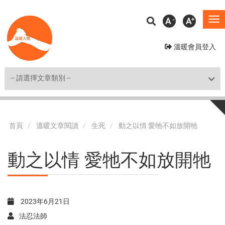
移
A
A
To
至
na
主
溫暖會員登入
內
容
Shortcut
首頁
溫暖文章閱讀
生死
動之以情 愛牠不如放開牠
動之以情 愛牠不如放開牠
2023年6月21日
法忍法師