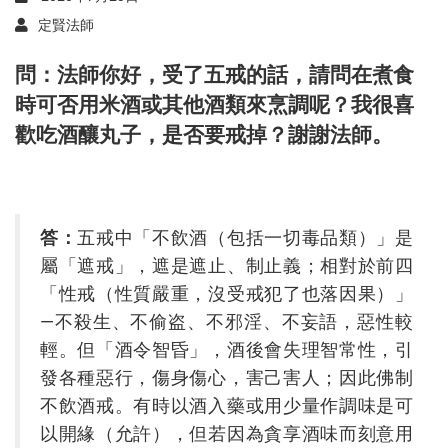
定賢法師
問：法師你好，受了五戒的話，請問在煮食
時可否用米酒或其他酒類來烹調呢？我很喜
歡吃酒釀丸子，是否要戒掉？謝謝法師。
答：
五戒中「不飲酒（包括一切毒品類）」是
屬「遮戒」，遮是遮止、制止義；相對於前四
「性戒（性質嚴重，沒受戒犯了也落因果）」
—不殺生、不偷盗、不邪淫、不妄語，惡性較
輕。但「酒令智昏」，酒後會失理智常性，引
發各種惡行，傷身傷心，害己害人；因此佛制
不飲酒戒。有時以酒入藥或用少量作調味是可
以開緣（允許），但若因為貪享酒味而刻意用