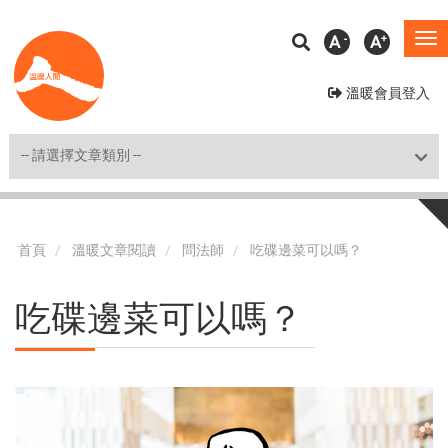
移
A
A
To
至
na
主
溫暖會員登入
內
容
Shortcut
首頁
溫暖文章閱讀
問法師
吃碟邊菜可以嗎？
吃碟邊菜可以嗎？