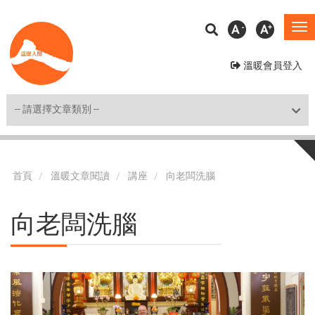
移
A
A
To
至
na
主
溫暖會員登入
內
容
Shortcut
首頁
溫暖文章閱讀
講座
向老闆洗腦
向老闆洗腦