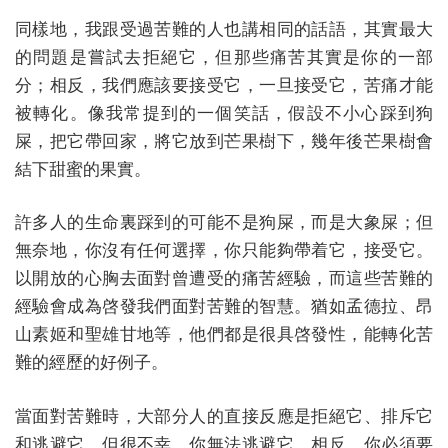
同樣地，我跟受過苦難的人也講相同的話語，其實最大
的問題是嘗試去拒絕它，但那些痛苦其實是你的一部
分；相反，我們應該要接受它，一旦接受它，苦痛才能
被轉化。像我常提到的一個笑話，假設不小心踩到狗
屎，把它帶回家，將它放到芒果樹下，幾年後芒果樹會
結下甜蜜的果實。
許多人的生命裏踩到的可能不是狗屎，而是大象屎；但
無奈地，你沒有任何選擇，你只能夠帶着它，接受它。
以開放的心胸去面對曾遭受的痛苦經驗，而這些苦難的
經驗會成為啓發我們面對苦難的智慧。猶如孟德拉、昂
山素姬和聖雄甘地等，他們都是很具啓發性，能轉化苦
難的經歷的好例子。
當面對苦難時，大部分人的直接反應是拒絕它、排斥它
和逃避它，但很不幸，你無法逃避它。相反，你必須要