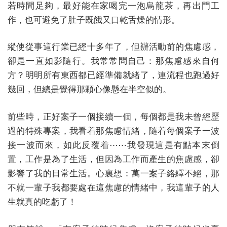
若時間足夠，最好能在家喝完一泡烏龍茶，再出門工
作，也可避免了肚子既餓又口乾舌燥的情形。
縱使從事這行業已經十多年了，但辦活動前的焦慮感，
卻是一直如影隨行。我常常問自己：那焦慮感來自何
方？明明所有東西都已經準備就緒了，連流程也跑過好
幾回，但總是覺得那顆心像懸在半空似的。
前些時，正好案子一個接續一個，每個都是我未曾經歷
過的特殊專案，我看着那焦慮情緒，隨着每個案子一波
接一波而來，如此反覆着⋯⋯我發現這是有點本末倒
置，工作是為了生活，但因為工作而產生的焦慮感，卻
影響了我的日常生活。心裏想：萬一案子絡繹不絕，那
不就一輩子我都要處在這焦慮的情緒中，我這輩子的人
生就真的吃虧了！