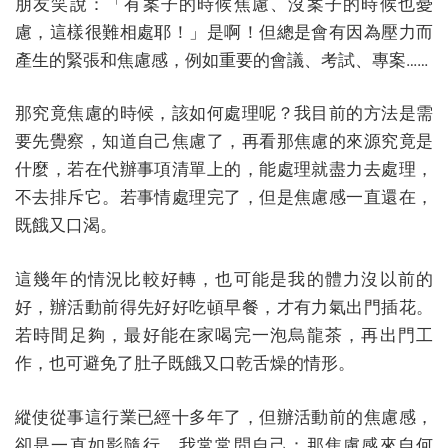
朋友笑說：「有案子的時候焦慮、沒案子的時候也憂
慮，這樣很難相處耶！」是啊！但總是會有因為壓力而
產生的緊張和焦慮感，例如重要的會議、考試、專案……
那究竟焦慮的時候，該如何處理呢？我目前的方法是需
要先覺察，知道自己焦慮了，再看那焦慮的來源究竟是
什麼，若在代辦事項清單上的，能處理就盡力去處理，
不去排斥它。若事情處理完了，但是焦慮感一直還在，
既餓又口渴。
這幾年的情況比較好轉，也可能是我的體力沒以前的
好，辦活動前得先好好吃頓早餐，才有力氣出門插花。
若時間足夠，最好能在家喝完一泡烏龍茶，再出門工
作，也可避免了肚子既餓又口乾舌燥的情形。
縱使從事這行業已經十多年了，但辦活動前的焦慮感，
卻是一直如影隨行。我常常問自己：那焦慮感來自何