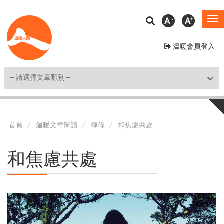
移
A
A
To
至
na
主
溫暖會員登入
內
容
Shortcut
首頁
溫暖文章閱讀
禪修
和焦慮共處
和焦慮共處