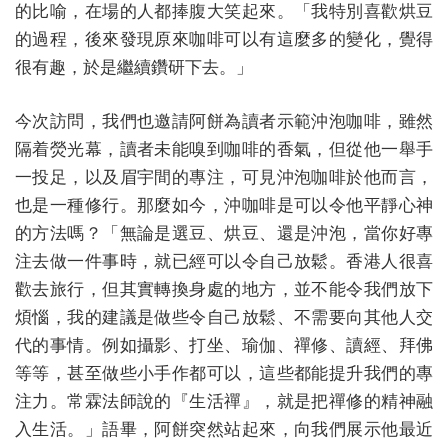
的比喻，在場的人都捧腹大笑起來。「我特別喜歡烘豆
的過程，後來發現原來咖啡可以有這麼多的變化，覺得
很有趣，於是繼續鑽研下去。」
今次訪問，我們也邀請阿餅為讀者示範沖泡咖啡，雖然
隔着熒光幕，讀者未能嗅到咖啡的香氣，但從他一舉手
一投足，以及眉宇間的專注，可見沖泡咖啡於他而言，
也是一種修行。那麼如今，沖咖啡是可以令他平靜心神
的方法嗎？「無論是選豆、烘豆、還是沖泡，當你好專
注去做一件事時，就已經可以令自己放鬆。香港人很喜
歡去旅行，但其實轉換身處的地方，並不能令我們放下
煩惱，我的建議是做些令自己放鬆、不需要向其他人交
代的事情。例如攝影、打坐、瑜伽、禪修、讀經、拜佛
等等，甚至做些小手作都可以，這些都能提升我們的專
注力。常霖法師說的『生活禪』，就是把禪修的精神融
入生活。」語畢，阿餅突然站起來，向我們展示他最近