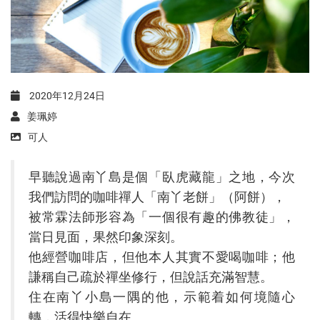
2020年12月24日
姜珮婷
可人
早聽說過南丫島是個「臥虎藏龍」之地，今次
我們訪問的咖啡禪人「南丫老餅」（阿餅），
被常霖法師形容為「一個很有趣的佛教徒」，
當日見面，果然印象深刻。
他經營咖啡店，但他本人其實不愛喝咖啡；他
謙稱自己疏於禪坐修行，但說話充滿智慧。
住在南丫小島一隅的他，示範着如何境隨心
轉，活得快樂自在。