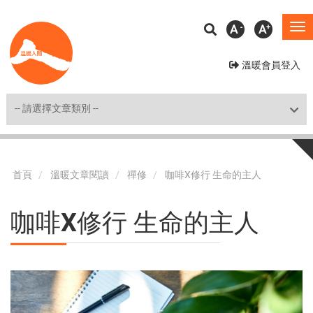
移
A
A
To
至
na
主
溫暖會員登入
內
容
Shortcut
首頁
溫暖文章閱讀
禪修
咖啡X修行 生命的主人
咖啡X修行 生命的主人