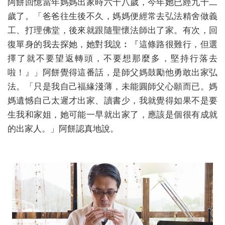
阿餅回憶當年媽媽出家時六十八歲，今年她已經九十二
歲了。「爸爸往生後不久，媽媽便經常去弘法精舍做義
工、打理佛堂，後來就跟隨聖懷法師出了家。有次，回
復單身的我去探她，她對我說︰『這條路很難行，但選
擇了就不要望返轉頭，不要想那麼多，堅持行落去
啦！』」阿餅覺得這番話，是師父媽鼓勵他勇敢出家弘
法。「只是我自己福緣淺薄，未能圓師父心願而已。媽
媽遺憾自己太遲才出家、讀書少，我就覺得如果不是要
生我和家姐，她可能一早就出家了，應該是個很有成就
的出家人。」阿餅認真地說。