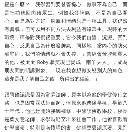
變是什麼？「我學習到要發菩提心，做事不為自己，而
是把功德回向給眾生。例如我發脾氣，不是為自己開
心，而是為對方好。脾氣和情緒只是一種工具，我仍然
有習氣，但可以用不同方法去利益有緣眾生。現時的大
環境，禪修對我們很重要，它令我們自覺、沉澱、回到
自心，反思自己為什麼發脾氣。同樣地，當內心的防火
牆堅固，我們的情緒就不會失控。」曾經會發脾氣罵人
的他，被太太 Roby 取笑現已變成「南丫夫人」，成為
朋友間的傾訴對象。「現在我會想做安慰別人的角色，
這亦是我了解自己之後，所得出的結論。」
跟阿餅認識是因為常霖法師，原本以為他的學佛修行之
路，也是因常霖法師而起，但原來他佛緣早種。早於八
十年代，他已經開始接觸禪修，中學讀佛教學校，校長
是葉文意老師，求學時期至出來社會工作，他都喜歡看
佛學書籍，特別是南懷瑾的書，佛經更愛讀原著。見到