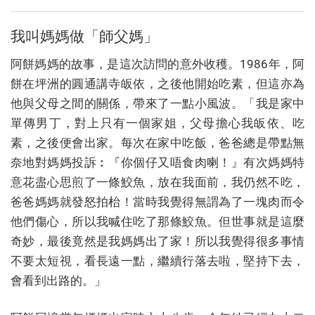
我叫媽媽做「師父媽」
阿餅媽媽的故事，是這次訪問的意外收穫。1986年，阿
餅在坪洲的圓通講寺皈依，之後他開始吃素，但這亦為
他與父母之間的關係，帶來了一點小風波。「我是家中
單傳男丁，對上只有一個家姐，父母擔心我皈依、吃
素，之後便會出家。每次在家中吃飯，爸爸總是帶點無
奈地對媽媽投訴︰『你個仔又唔食肉喇！』有次媽媽特
意花盡心思煎了一條鮫魚，放在我面前，我仍然不吃，
爸爸媽媽就發怒拍枱！當時我覺得無謂為了一塊肉而令
他們傷心，所以我喊住吃了那條鮫魚。但世事就是這麼
奇妙，最後竟然是我媽媽出了家！所以我覺得很多事情
不要太短視，看長遠一點，繼續行落去啦，堅持下去，
會看到出路的。」