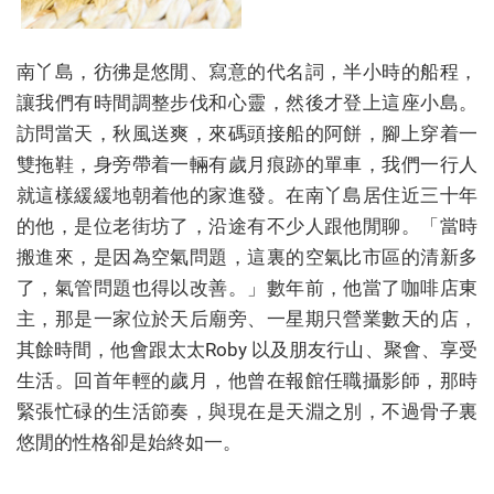
南丫島，彷彿是悠閒、寫意的代名詞，半小時的船程，
讓我們有時間調整步伐和心靈，然後才登上這座小島。
訪問當天，秋風送爽，來碼頭接船的阿餅，腳上穿着一
雙拖鞋，身旁帶着一輛有歲月痕跡的單車，我們一行人
就這樣緩緩地朝着他的家進發。在南丫島居住近三十年
的他，是位老街坊了，沿途有不少人跟他閒聊。「當時
搬進來，是因為空氣問題，這裏的空氣比市區的清新多
了，氣管問題也得以改善。」數年前，他當了咖啡店東
主，那是一家位於天后廟旁、一星期只營業數天的店，
其餘時間，他會跟太太Roby 以及朋友行山、聚會、享受
生活。回首年輕的歲月，他曾在報館任職攝影師，那時
緊張忙碌的生活節奏，與現在是天淵之別，不過骨子裏
悠閒的性格卻是始終如一。