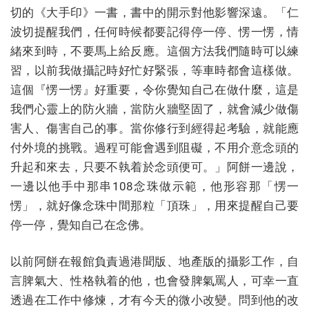
切的《大手印》一書，書中的開示對他影響深遠。「仁
波切提醒我們，任何時候都要記得停一停、愣一愣，情
緒來到時，不要馬上給反應。這個方法我們隨時可以練
習，以前我做攝記時好忙好緊張，等車時都會這樣做。
這個『愣一愣』好重要，令你覺知自己在做什麼，這是
我們心靈上的防火牆，當防火牆堅固了，就會減少做傷
害人、傷害自己的事。當你修行到經得起考驗，就能應
付外境的挑戰。過程可能會遇到阻礙，不用介意念頭的
升起和來去，只要不執着於念頭便可。」阿餅一邊說，
一邊以他手中那串108念珠做示範，他形容那「愣一
愣」，就好像念珠中間那粒「頂珠」，用來提醒自己要
停一停，覺知自己在念佛。
以前阿餅在報館負責過港聞版、地產版的攝影工作，自
言脾氣大、性格執着的他，也會發脾氣罵人，可幸一直
透過在工作中修煉，才有今天的微小改變。問到他的改