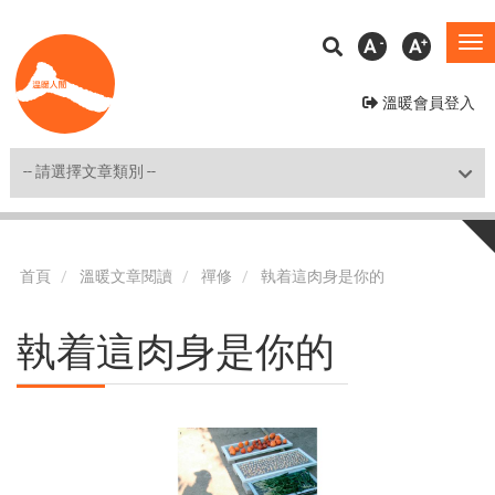
移
A
A
To
至
na
主
溫暖會員登入
內
容
Shortcut
首頁
溫暖文章閱讀
禪修
執着這肉身是你的
執着這肉身是你的