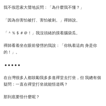
我不假思索大聲地反問：「為什麼我不懂？」
「因為你害怕被打、害怕被刺。」禪師說。
「＾％＄＃＠！」我沒頭緒的摸着腦袋瓜。
禪師看着坐在眼前發愣的我說：「你執着這肉 身是你
的！」。
● ● ● ● ●
在台灣很多人都鼓勵我多多進禪堂去打坐，但 我總有個
疑問：一直在禪堂打坐就能悟道嗎？
那到底要悟什麼呢？