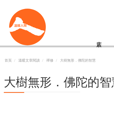
移
Shortcut
至
主
內
容
首頁
溫暖文章閱讀
禪修
大樹無形．佛陀的智慧
大樹無形．佛陀的智