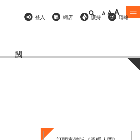
A
A
A
To
登入
網店
護持
聯絡
na
訂閱實體版《溫暖人間》