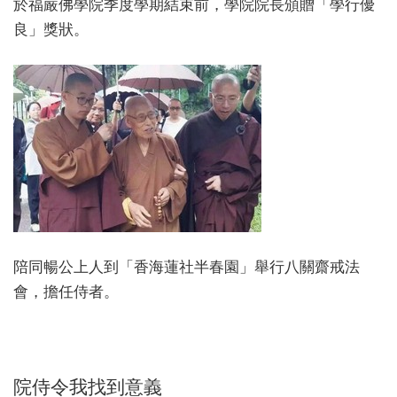
於福嚴佛學院季度學期結束前，學院院長頒贈「學行優
良」獎狀。
陪同暢公上人到「香海蓮社半春園」舉行八關齋戒法
會，擔任侍者。
院侍令我找到意義