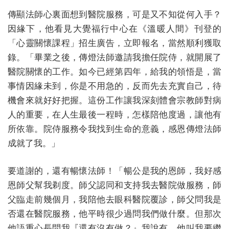
傳顯法師心裏面想到醫院服務，可是又不知從何入手？
因緣下，他看見大覺福行中心在《溫暖人間》刊登的
「心靈關懷課程」招生廣告，立即報名，當然順利獲取
錄。「畢業之後，傳燈法師邀請我擔任院侍，就開展了
醫院關懷的工作。如今已經第四年，給我的領悟是，當
事情因緣未到，你是不用急的，反而先去充實自己，待
機會來就好好把握。這份工作讓我深刻體會宗教師對病
人的重要，在人生最後一程時，怎樣陪他度過，讓他有
所依靠。院侍服務令我找到生命的意義，感恩傳燈法師
成就了我。」
要道謝的，還有暢懷法師！「暢公是我的恩師，我好感
恩師父幫我剃度。師父認同和支持我去醫院做服務，師
父臨走前幾個月，我陪他去眼科醫院覆診，師父問我是
否還在醫院服務，他平時很少過問我們做什麼。但那次
他語重心長問我『還有沒有做？』我說有，他叫我要繼