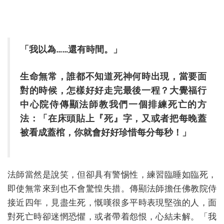
「我以為……還有時間。」
生命無常，誰都不知道死神何時出現，當要面
對的時候，怎樣好好走完最後一程？大覺福行
中心院侍傳顯法師教我們一個排練死亡的方
法：「在床頭貼上『死』字，又或者把每晚蓋
被看成蓋棺，你就會好好珍惜每分每秒！」
法師當然是說笑，但卻具有警惕性，練習臨睡如臨死，
即使無常來到也不會驚惶失措。傳顯法師擔任佛教院侍
接近四年，見盡生死，慨嘆很多平時表現堅強的人，面
對死亡時卻迷惘恐懼，或者帶着怨恨，心結未解。「我