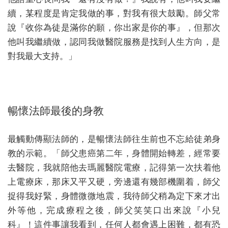
續，某程度是肯定我做的事，對我有很大鼓勵。師父常
說『收你為徒是滿你的願，你出家是你的事』，但那次
他叫我繼續做，認同我做醫院服務是找到人生方向，是
對我最大支持。」
暢懷法師最後的身教
最觸動傳顯法師的，是暢懷法師往生前也不忘給徒弟身
教的示範。「師父患癌第二年，身體開始轉差，經常要
去醫院，我就陪他去瑪麗醫院電療，記得第一次扶着他
上電療床，那床又平又硬，旁邊還有幾部機圍着，師父
捉得我好緊，身體微微地震，我待師父稍為定下來才出
外等他，完成療程之後，師父笑笑口出來說『小兒
科』！這件事讓我看到，任何人都會遇上困難，都有恐