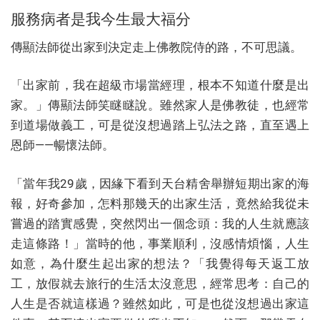
服務病者是我今生最大福分
傳顯法師從出家到決定走上佛教院侍的路，不可思議。
「出家前，我在超級市場當經理，根本不知道什麼是出
家。」傳顯法師笑瞇瞇說。雖然家人是佛教徒，也經常
到道場做義工，可是從沒想過踏上弘法之路，直至遇上
恩師——暢懷法師。
「當年我29歲，因緣下看到天台精舍舉辦短期出家的海
報，好奇參加，怎料那幾天的出家生活，竟然給我從未
嘗過的踏實感覺，突然閃出一個念頭：我的人生就應該
走這條路！」當時的他，事業順利，沒感情煩惱，人生
如意，為什麼生起出家的想法？「我覺得每天返工放
工，放假就去旅行的生活太沒意思，經常思考：自己的
人生是否就這樣過？雖然如此，可是也從沒想過出家這