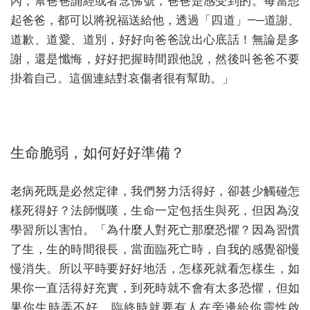
內，幫爸爸誦經或者念佛號，爸爸是感受到的。每當想
起爸爸，都可以將祝福送給他，透過「四道」—─道謝、
道歉、道愛、道別，好好向爸爸說出心底話！無論是多
謝，還是懺悔，好好把握時間跟他說，然後叫爸爸不要
掛着自己。這個連結對哀傷者很有幫助。」
生命脆弱，如何好好準備？
老病死既是必然定律，我們努力活得好，卻甚少觸碰怎
樣死得好？法師慨嘆，生命一定包括生與死，但因為沒
學習所以害怕。「為什麼人對死亡那麼恐懼？因為習慣
了生，生的時間很長，當面臨死亡時，自我的感覺卻慢
慢消失。所以平時要好好地活，怎樣死就看怎樣生，如
果你一直活得好充實，到死時就不會有太多恐懼，但如
果你生時弄不好，臨終時就要有人在旁邊給你靈性啟