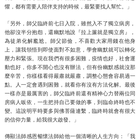
懼，都有需要人陪伴支持的時候，最緊要找人幫忙。」
「另外，師父臨終前七日入院，雖然入不了獨立病房，
他卻沒半分抱怨，還幽默地說『拉上簾就是獨立房』，
為徒弟化解尷尬。師父節儉，不喜歡大家用錢在他身
上，讓我領悟到即使面對不如意，學會幽默就可以轉化
壓力和緊張。現在我們有很多困難，疫情也好，社會運
動也好，你多不開心也沒有辦法，但有份幽默感就沒那
麼辛苦，你樣樣看得嚴肅就嚴肅，調整心態會容易過一
點。人一定會遇到困難，就看你有沒有方法化解。最後
一樣亦是最厲害的，師父臨終前還有精神心力替兩位同
房病人皈依，一生把持自己要做的事，到臨命終時也不
變。這說明平時要多與佛菩薩連繫，臨終時就會有很大
的信仰力量，給我很大啟發。」
傳顯法師感恩暢懷法師給他一個清晰的人生方向：「我