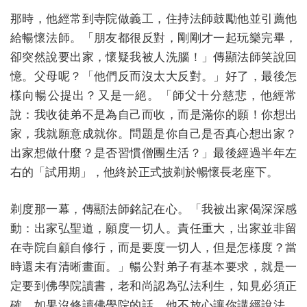
那時，他經常到寺院做義工，住持法師鼓勵他並引薦他
給暢懷法師。「朋友都很反對，剛剛才一起玩樂完畢，
卻突然說要出家，懷疑我被人洗腦！」傳顯法師笑說回
憶。父母呢？「他們反而沒太大反對。」好了，最後怎
樣向暢公提出？又是一絕。「師父十分慈悲，他經常
說：我收徒弟不是為自己而收，而是滿你的願！你想出
家，我就願意成就你。問題是你自己是否真心想出家？
出家想做什麼？是否習慣僧團生活？」最後經過半年左
右的「試用期」，他終於正式披剃於暢懷長老座下。
剃度那一幕，傳顯法師銘記在心。「我被出家偈深深感
動：出家弘聖道，願度一切人。責任重大，出家並非留
在寺院自顧自修行，而是要度一切人，但是怎樣度？當
時還未有清晰畫面。」暢公對弟子有基本要求，就是一
定要到佛學院讀書，老和尚認為弘法利生，知見必須正
確，如果沒修讀佛學院的話，他不放心讓你講經說法。