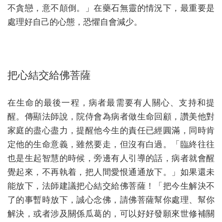
不貪戀，意不顛倒。」在藥石無靈的情況下，最重要是
處理好自己的心態，恐懼自會減少。
把心結交給佛菩薩
在生命的最後一程，病者最需要有人關心、支持和提
醒。傳顯法師說，院侍會為病者做生命回顧，讚美他對
家庭的盡心盡力，提醒他今生的責任已經圓滿，同時肯
定他的生命意義，雖然要走，但沒有白過。「臨終往往
也是生起智慧的時候，旁邊有人引導的話，病者就會醒
覺起來，不再執着，把人間愛恨通通放下。」如果還未
能放下，法師建議把心結交給佛菩薩！「把今生解決不
了的事暫時放下，誠心念佛，請佛菩薩幫你處理、幫你
解決，或者涉及關係瓜葛的，可以好好發願來世修補關