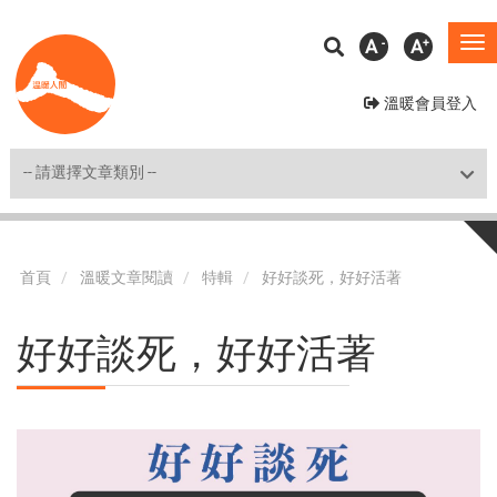
移
A
A
To
至
na
主
溫暖會員登入
內
容
Shortcut
首頁
溫暖文章閱讀
特輯
好好談死，好好活著
好好談死，好好活著