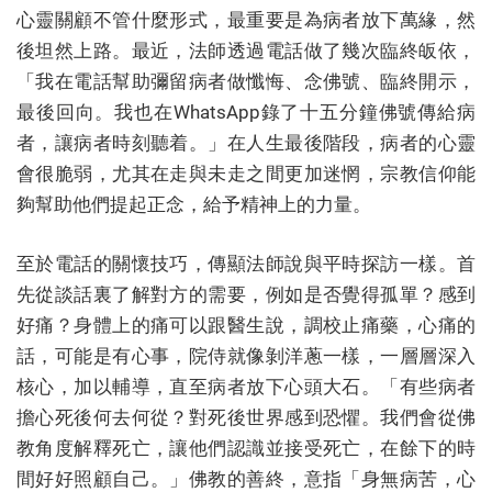
心靈關顧不管什麼形式，最重要是為病者放下萬緣，然
後坦然上路。最近，法師透過電話做了幾次臨終皈依，
「我在電話幫助彌留病者做懺悔、念佛號、臨終開示，
最後回向。我也在WhatsApp錄了十五分鐘佛號傳給病
者，讓病者時刻聽着。」在人生最後階段，病者的心靈
會很脆弱，尤其在走與未走之間更加迷惘，宗教信仰能
夠幫助他們提起正念，給予精神上的力量。
至於電話的關懷技巧，傳顯法師說與平時探訪一樣。首
先從談話裏了解對方的需要，例如是否覺得孤單？感到
好痛？身體上的痛可以跟醫生說，調校止痛藥，心痛的
話，可能是有心事，院侍就像剝洋蔥一樣，一層層深入
核心，加以輔導，直至病者放下心頭大石。「有些病者
擔心死後何去何從？對死後世界感到恐懼。我們會從佛
教角度解釋死亡，讓他們認識並接受死亡，在餘下的時
間好好照顧自己。」佛教的善終，意指「身無病苦，心