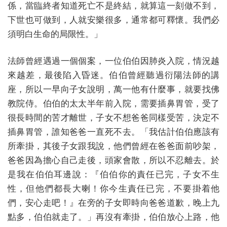
係，當臨終者知道死亡不是終結，就算這一刻做不到，
下世也可做到，人就安樂很多，通常都可釋懷。我們必
須明白生命的局限性。」
法師曾經遇過一個個案，一位伯伯因肺炎入院，情況越
來越差，最後陷入昏迷。伯伯曾經聽過衍陽法師的講
座，所以一早向子女說明，萬一他有什麼事，就要找佛
教院侍。伯伯的太太半年前入院，需要插鼻胃管，受了
很長時間的苦才離世，子女不想爸爸同樣受苦，決定不
插鼻胃管，誰知爸爸一直死不去。「我估計伯伯應該有
所牽掛，其後子女跟我說，他們曾經在爸爸面前吵架，
爸爸因為擔心自己走後，頭家會散，所以不忍離去。於
是我在伯伯耳邊說：『伯伯你的責任已完，子女不生
性，但他們都長大喇！你今生責任已完，不要掛着他
們，安心走吧！』在旁的子女即時向爸爸道歉，晚上九
點多，伯伯就走了。」再沒有牽掛，伯伯放心上路，他