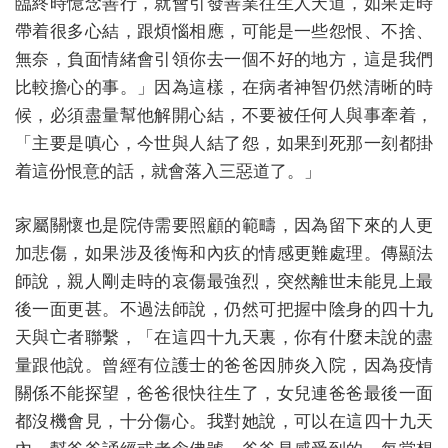
臨終時憶念善行，就會引發善業往生人天道，如果走時
帶着很多心結，跟煩惱相應，可能是一些怨恨、不捨、
無奈，負面情緒會引領你去一個不好的地方，這是我們
比較擔心的事。」因為這樣，在病者神智仍然清晰的時
候，必須盡量幫他解開心結，不要被任何人與事牽着，
「主要是嗔心，今世與人結了怨，如果到死那一刻都掛
着這份恨意的話，就會落入三惡道了。」
家屬關懷也是院侍需要照顧的範疇，因為留下來的人更
加悲傷，如果涉及後悔和內疚的情感更難處理。傳顯法
師說，親人剛走時的哀傷最強烈，突然離世未能見上最
後一面更甚。不過法師說，仍然可把握中陰身的四十九
天與亡者聯繫，「在這四十九天裏，你有什麼未說的盡
量跟他說。曾經有位護士的爸爸因肺炎入院，因為疫情
關係不能探望，爸爸很快往生了，女兒連爸爸最後一面
都沒機會見，十分傷心。我對她說，可以在這四十九天