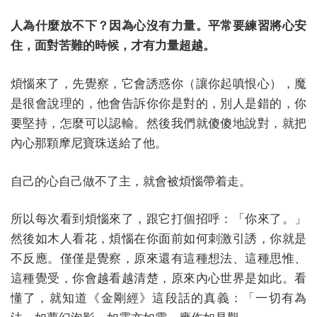
人為什麼放不下？因為心沒有力量。平常要練習將心安
住，面對苦難的時候，才有力量超越。
煩惱來了，先覺察，它會誘惑你（讓你起嗔恨心），魔
是很會說理的，他會告訴你你是對的，別人是錯的，你
要堅持，怎麼可以認輸。然後我們就傻傻地說對，就把
內心那顆摩尼寶珠送給了他。
自己的心自己做不了主，就會被煩惱帶着走。
所以每次看到煩惱來了，跟它打個招呼：「你來了。」
然後如木人看花，煩惱在你面前如何刺激引誘，你就是
不反應。僅僅是覺察，原來還有這種想法、這種思惟、
這種覺受，你會越看越清楚，原來內心世界是如此。看
懂了，就知道《金剛經》這段話的真義：「一切有為