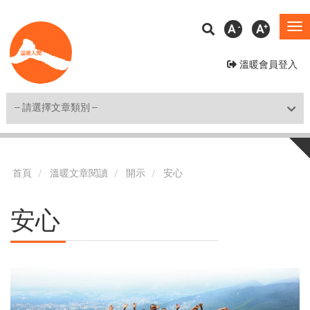
移
A
A
To
至
na
主
溫暖會員登入
內
容
Shortcut
首頁
溫暖文章閱讀
開示
安心
安心