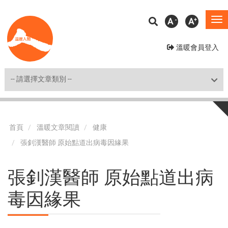
移
A
A
To
至
na
主
溫暖會員登入
內
容
Shortcut
首頁
溫暖文章閱讀
健康
張釗漢醫師 原始點道出病毒因緣果
張釗漢醫師 原始點道出病
毒因緣果