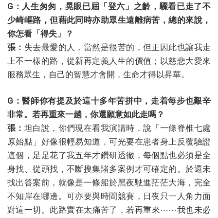
G：人生匆匆，晃眼已屆「登六」之齡，驟看已走了不
少崎嶇路，但藉此同時亦助眾生遠離病苦，總的來說，
你怎看「得失」？
張：
失去最愛的人，當然是很苦的，但正因此也讓我走
上不一樣的路，從新再定義人生的價值；以慈悲大愛來
服務眾生，自己的智慧才會開，生命才得以昇華。
G：醫師你有提及於這十多年苦拼中，走着每步也艱辛
非常。若再重來一趟，你還願意如此走嗎？
張：
坦白說，你們現在看我演講時，說「一條脊椎七處
原始點」好像很輕易知道，可光要在患者身上反覆驗證
這個，足足花了我五年才鑽研透徹，每個點也必須是全
身找、從頭找，不斷搜集諸多案例才可確定的。於還未
找出答案前，就像是一條船於黑夜駛進茫茫大海，完全
不知岸在哪邊。可亦要與時間競賽，日夜只一人角力面
對這一切。此路實在太痛苦了，若再重來⋯⋯我也未必