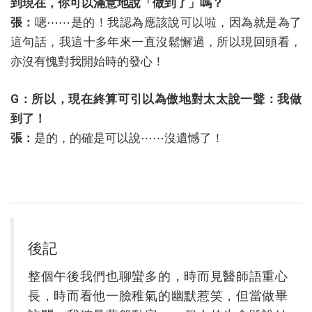
到現在，你可以滿意地說「做到了」嗎？
張：
嗯⋯⋯是的！我認為應該說可以啦，因為就是為了
這句話，我這十多年來一直沒鬆懈過，所以現回頭看，
亦沒有愧對我開始時的發心！
G：所以，現在終算可引以為傲地對太太說一聲：我做
到了！
張：
是的，的確是可以說⋯⋯沒遺憾了！
後記
整個午後我們也聊蠻多的，時而見醫師語重心
長，時而看他一臉稚氣的幽默惹笑，但當做畢