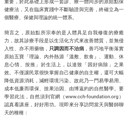
重要，於此基礎上形成一套診、療一體同步的原始點保
健療法，又在臨床實踐中不斷驗證與完善，終確立為一
個醫療、保健與理論的統一體系。
簡言之，原始點所宗奉的是人體具足自我修復的療癒
力，故其診療手段是以生活化方式來改善體質，並無侵
入性、亦不用藥物，
只調因而不治病
，善巧地平衡落實
原始五寶「理論、內外熱源『溫敷、飲食』、運動、休
息心情、按推」於生活上，以達致「因好病除」之果
效。不僅讓民眾很快掌握自己健康的自主權，還可大幅
降低資源消耗，減輕環境污染。故此乃一門易學易用、
成本低廉而環保、捨果治因、由博返約的自然醫學。要
學習此法，自然須到官網（www.cch-foundation.org）
認真看講座，好好用功。現即來分享訪問當天與醫師聊
天的種種：