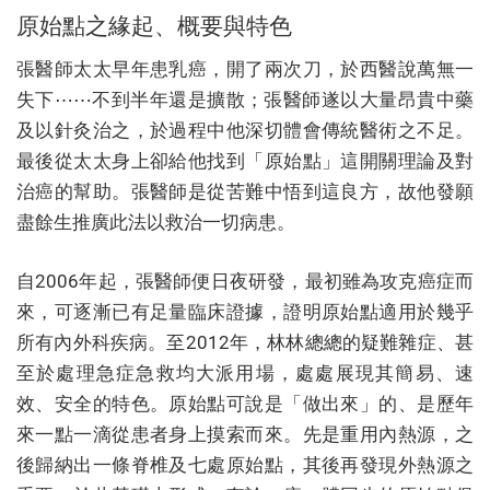
原始點之緣起、概要與特色
張醫師太太早年患乳癌，開了兩次刀，於西醫說萬無一
失下⋯⋯不到半年還是擴散；張醫師遂以大量昂貴中藥
及以針灸治之，於過程中他深切體會傳統醫術之不足。
最後從太太身上卻給他找到「原始點」這開關理論及對
治癌的幫助。張醫師是從苦難中悟到這良方，故他發願
盡餘生推廣此法以救治一切病患。
自2006年起，張醫師便日夜研發，最初雖為攻克癌症而
來，可逐漸已有足量臨床證據，證明原始點適用於幾乎
所有內外科疾病。至2012年，林林總總的疑難雜症、甚
至於處理急症急救均大派用場，處處展現其簡易、速
效、安全的特色。原始點可說是「做出來」的、是歷年
來一點一滴從患者身上摸索而來。先是重用內熱源，之
後歸納出一條脊椎及七處原始點，其後再發現外熱源之