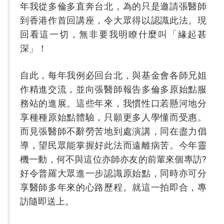
年我從多倫多直奔台北，為的只是邀請張醫師
到香港作首回講座，令大眾得以認識此法。現
回看這一切，無非要我明瞭什麼叫「緣起甚
深」！
自此，每年我例必回台北，與基金會各師兄姐
作精進交流，並向張醫師報告多倫多原始點服
務站的進展。這些年來，我慣性口若懸河地分
享種種原始點體驗，只願更多人學懂而受惠。
而見張醫師不辭勞苦地到處演講，同在盡力倡
導，望民眾能掌握好此法而遠離病苦。今年靈
機一動，何不與這位亦師亦友的前輩來個專訪?
好令普羅大眾進一步認識原始點，同時亦可分
享醫師多年來的心路歷程。就這一拍即合，專
訪隨即送上。