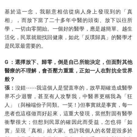
基於這一念，我願意相信從病人身上發現到的「真
相」，而放下當了二十多年中醫的頭銜、放下以往所
學，一切由零開始。一個好的醫學，應是越簡單、越生
活化，民眾就能找回健康，如此「反璞歸真」的醫學才
是民眾最需要的。
G ：選擇放下、歸零，倒是自己所能決定，但面對其他
醫療的不理解，會否壓力重重，正如一人在對抗全世界
般？
張：
沒錯⋯⋯我這個人是蠻直率的，故早期確造成醫學
界不少迴響，甚至有人攻擊我，中醫界更稱我為「狂
人」（與極端份子同類。一笑！)但事實就是事實，每一
患者也這樣做而好起來，這重大發現，當然對固有醫學
衝擊很大；但想到民眾的確因此而受益，怎也得「如
實」呈現「真相」給大家。也許我個人的名聲是毀多於