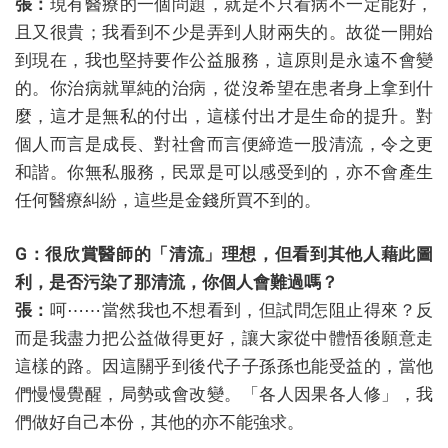
張：
現有醫療的一個問題，就是不只看病不一定能好，
且又很貴；我看到不少是弄到人財兩失的。故從一開始
到現在，我也堅持要作公益服務，這原則是永遠不會變
的。你治病就單純的治病，從沒希望在患者身上拿到什
麼，這才是無私的付出，這樣付出才是生命的提升。對
個人而言是成長、對社會而言便締造一股清流，令之更
和諧。你無私服務，民眾是可以感受到的，亦不會產生
任何醫療糾紛，這些是金錢所買不到的。
G：很欣賞醫師的「清流」理想，但看到其他人藉此圖
利，是否污染了那清流，你個人會難過嗎？
張：
呵⋯⋯當然我也不想看到，但試問怎阻止得來？反
而是我盡力把公益做得更好，讓大家從中體悟後願意走
這樣的路。因這關乎到後代子子孫孫也能受益的，當他
們慢慢覺醒，局勢或會改變。「各人因果各人修」，我
們做好自己本份，其他的亦不能強求。