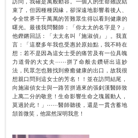
訪問，我確是萬般動容。一個人的生命雖說結
束了，但因種種因緣，卻深遠地影響着後人、
令全世界千千萬萬的苦難眾生得以看到健康的
曙光。最後我問醫師：「你太太的名字是？」
他鏗鏘回話：「太太名叫『施淑偵』」。我直
言：「這麼多年我也受惠於原始點，我不時在
想：若不是因為這女士受的痛苦及有一位具魄
力道骨的大丈夫⋯⋯拼了命般去鑽研出這妙
法，民眾怎也難找到療癒健康的出口，故我很
想親口問到這女士的芳名！！並在訪問結尾，
向施淑偵女士與一路苦拼過來的張釗漢醫師致
上萬二分的敬意！生命影響生命之瑰麗動人，
莫過於此！」⋯⋯醫師聽後，還是一貫含蓄地
頷首微笑，他當然深明我意！