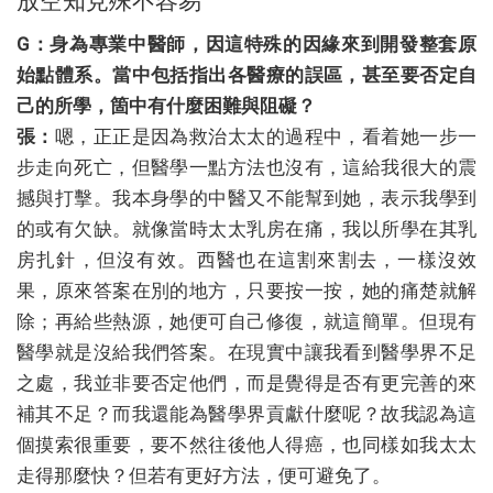
放空知見殊不容易
G：身為專業中醫師，因這特殊的因緣來到開發整套原
始點體系。當中包括指出各醫療的誤區，甚至要否定自
己的所學，箇中有什麼困難與阻礙？
張：
嗯，正正是因為救治太太的過程中，看着她一步一
步走向死亡，但醫學一點方法也沒有，這給我很大的震
撼與打擊。我本身學的中醫又不能幫到她，表示我學到
的或有欠缺。就像當時太太乳房在痛，我以所學在其乳
房扎針，但沒有效。西醫也在這割來割去，一樣沒效
果，原來答案在別的地方，只要按一按，她的痛楚就解
除；再給些熱源，她便可自己修復，就這簡單。但現有
醫學就是沒給我們答案。在現實中讓我看到醫學界不足
之處，我並非要否定他們，而是覺得是否有更完善的來
補其不足？而我還能為醫學界貢獻什麼呢？故我認為這
個摸索很重要，要不然往後他人得癌，也同樣如我太太
走得那麼快？但若有更好方法，便可避免了。