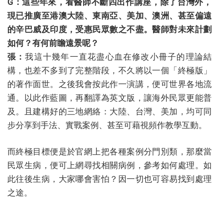
G：這些年來，看醫師不斷四出作講座，除了台灣外，
現已推廣至港澳大陸、東南亞、美加、澳洲、甚至偏遠
的辛巴威及印度，受惠民眾數之不盡。醫師對未來計劃
如何？有何前瞻遠景呢？
張：
我這十幾年一直花盡心血在修改小冊子的理論結
構，也差不多到了完整階段，不久將以一個「終極版」
的著作面世。之後我會按此作一演講，便可世界各地流
通。以此作藍圖，再翻譯為英文版，讓海外民眾更能普
及。且建構好的三地網絡：大陸、台灣、美加，均可同
步分享到手法、實戰案例、甚至可藉視頻作教學互動。
而終極目標便是於官網上把各種案例分門別類，那麼當
民眾生病，便可上網尋找相關病例，參考如何處理。如
此往後生病，大家哪會害怕？因一切也可容易找到處理
之途。