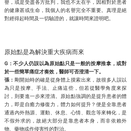
譽，或是受盡各方批判，我也不太在乎，因相對於患者
的健康甚或生命，我個人的名譽完全不重要。真理是絕
對經得起時間及一切驗證的，就讓時間來證明吧。
原始點是為解決重大疾病而來
G：不少人仍誤以為原始點只是一般的按摩推拿，或對
於一些簡單痛症才奏效，醫師可否澄清一下。
張：
剛開始時的確是從身體上摸索出來，故很多人誤以
為只是按摩、手法、止痛這些，但若從醫學角度來探
討，則要進一步來澄清。原始點強調的是提升患者的體
力，即是自癒力修復力，體力如何提升？便是全靠患者
通過內外熱源、運動、休息、心情、觀念等來轉化，是
不假外求的，故絕大部分是靠患者本身，而非依賴外
物、藥物或作侵害性的對治。