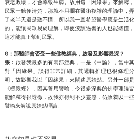
衰老敗壞，才會導致生病。故用這「因緣果」來解釋，
民眾一聽便清楚，那就不用擱在醫術複雜的理論中，弄
了老半天還是聽不懂。所以我一直希望醫學應是生活化
的，能讓民眾易於理解，即使沒讀過書的人也能聽懂，
這才能真正幫到民眾。
G：那醫師會否受一些佛教經典，啟發及影響最深？
張：
啟發我最多的有兩部經典，一是《中論》，當中其
對「因緣果」談得非常詳細，其邏輯推理也很條理分
明，故影響我以「因緣果」來闡述原始點。另外一部是
《楞嚴經》，因其善用譬喻，令很多深奧的佛學理論皆
能解釋得很透徹，故我亦得到不少靈感，仿效着以一些
譬喻來解說原始點理論。