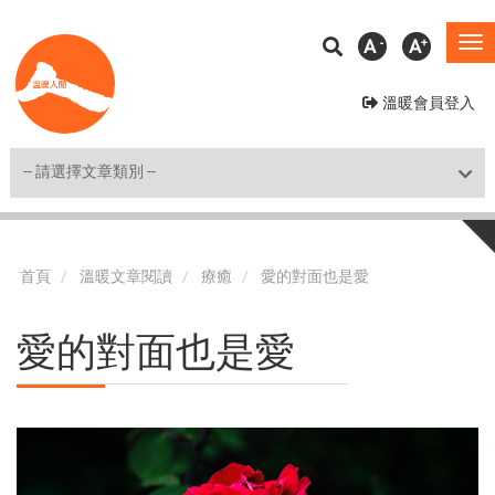
移
A
A
To
至
na
主
溫暖會員登入
內
容
Shortcut
首頁
溫暖文章閱讀
療癒
愛的對面也是愛
愛的對面也是愛