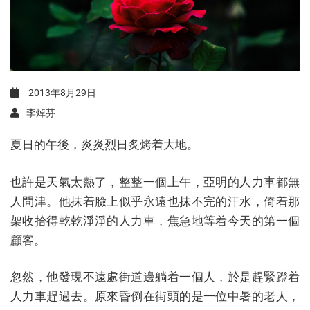
2013年8月29日
李焯芬
夏日的午後，炎炎烈日炙烤着大地。
也許是天氣太熱了，整整一個上午，亞明的人力車都無
人問津。他抹着臉上似乎永遠也抹不完的汗水，倚着那
架收拾得乾乾淨淨的人力車，焦急地等着今天的第一個
顧客。
忽然，他發現不遠處街道邊躺着一個人，於是趕緊蹬着
人力車趕過去。原來昏倒在街頭的是一位中暑的老人，