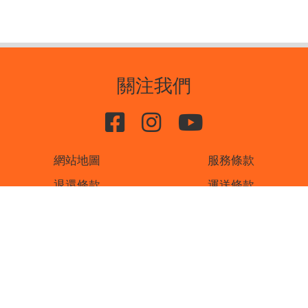
關注我們
網站地圖
服務條款
退還條款
運送條款
私隱條款
聯絡我們
書刊廣告
版權所有 ©2026 佛教溫暖人間慈善基金有限公司
製作:
悉數行動