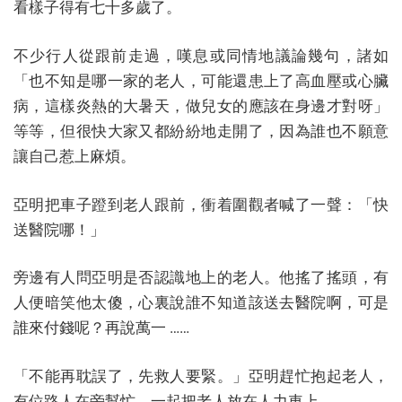
看樣子得有七十多歲了。
不少行人從跟前走過，嘆息或同情地議論幾句，諸如
「也不知是哪一家的老人，可能還患上了高血壓或心臟
病，這樣炎熱的大暑天，做兒女的應該在身邊才對呀」
等等，但很快大家又都紛紛地走開了，因為誰也不願意
讓自己惹上麻煩。
亞明把車子蹬到老人跟前，衝着圍觀者喊了一聲：「快
送醫院哪！」
旁邊有人問亞明是否認識地上的老人。他搖了搖頭，有
人便暗笑他太傻，心裏說誰不知道該送去醫院啊，可是
誰來付錢呢？再說萬一 ……
「不能再耽誤了，先救人要緊。」亞明趕忙抱起老人，
有位路人在旁幫忙，一起把老人放在人力車上。