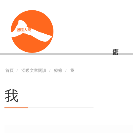
移
Shortcut
至
主
內
容
首頁
溫暖文章閱讀
療癒
我
我