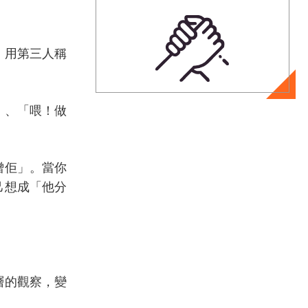
。用第三人稱
」、「喂！做
憎佢」。當你
己想成「他分
。
層的觀察，變