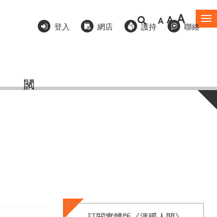
A
A
A
To
登入
網店
護持
聯絡
na
訂閱實體版《溫暖人間》