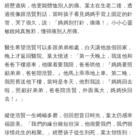
經歷過病，他更能體恤別人的痛。葉太在生老二後，透
過視像跟浩賢對話，當時孩子看見媽媽手背上固定的針
管，哭了很久，說：「媽媽別打針，痛痛！」小小心靈
敏銳純真無邪，懂得痛別人所痛。
醫生希望浩賢可以多跟弟弟相處，白天讓他放假回家，
晚上才返回醫院。葉太憶述：「第一天晚上，我送他和
爸爸下樓搭車，他嚷着要我陪，爸爸哄他：『媽媽要照
顧弟弟，爸爸陪浩賢。』他馬上乖乖地上車。第二晚，
我照舊送他下樓，當時是冬天，他對我說：『媽媽回去
啦，照顧好弟弟，爸爸陪浩賢，外面風大，媽媽快回
去！』」
縱使浩賢一生崎嶇多磨，但回想昔日時光，葉太仍感幸
福甜美。「我們的緣分雖短但深，他很愛我們，我們很
珍惜此生的相聚。」經歷孩子從生到死，葉太領悟到：