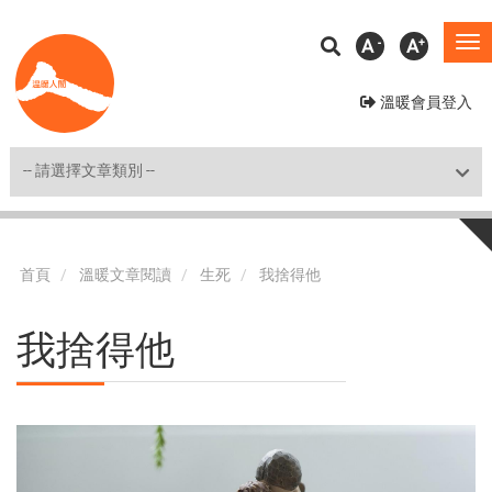
移
A
A
To
至
na
主
溫暖會員登入
內
容
Shortcut
首頁
溫暖文章閱讀
生死
我捨得他
我捨得他