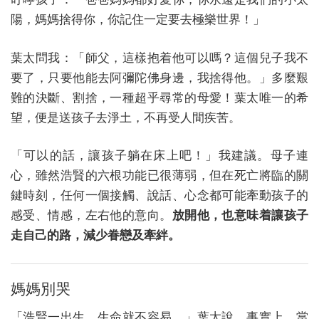
陽，媽媽捨得你，你記住一定要去極樂世界！」
葉太問我：「師父，這樣抱着他可以嗎？這個兒子我不
要了，只要他能去阿彌陀佛身邊，我捨得他。」多麼艱
難的決斷、割捨，一種超乎尋常的母愛！葉太唯一的希
望，便是送孩子去淨土，不再受人間疾苦。
「可以的話，讓孩子躺在床上吧！」我建議。母子連
心，雖然浩賢的六根功能已很薄弱，但在死亡將臨的關
鍵時刻，任何一個接觸、說話、心念都可能牽動孩子的
感受、情感，左右他的意向。
放開他，也意味着讓孩子
走自己的路，減少眷戀及牽絆。
媽媽別哭
「浩賢一出生，生命就不容易。」葉太說。事實上，當