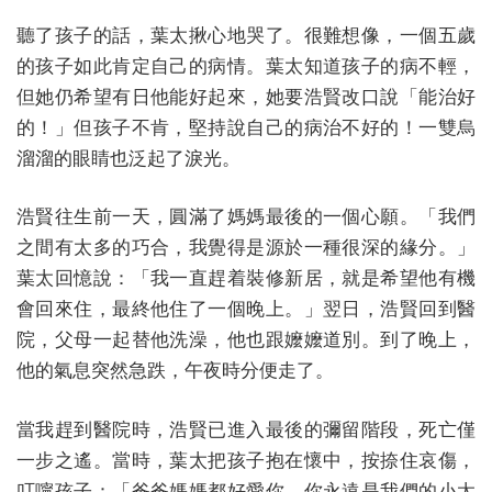
聽了孩子的話，葉太揪心地哭了。很難想像，一個五歲
的孩子如此肯定自己的病情。葉太知道孩子的病不輕，
但她仍希望有日他能好起來，她要浩賢改口說「能治好
的！」但孩子不肯，堅持說自己的病治不好的！一雙烏
溜溜的眼睛也泛起了淚光。
浩賢往生前一天，圓滿了媽媽最後的一個心願。「我們
之間有太多的巧合，我覺得是源於一種很深的緣分。」
葉太回憶說：「我一直趕着裝修新居，就是希望他有機
會回來住，最終他住了一個晚上。」翌日，浩賢回到醫
院，父母一起替他洗澡，他也跟嬤嬤道別。到了晚上，
他的氣息突然急跌，午夜時分便走了。
當我趕到醫院時，浩賢已進入最後的彌留階段，死亡僅
一步之遙。當時，葉太把孩子抱在懷中，按捺住哀傷，
叮嚀孩子：「爸爸媽媽都好愛你，你永遠是我們的小太