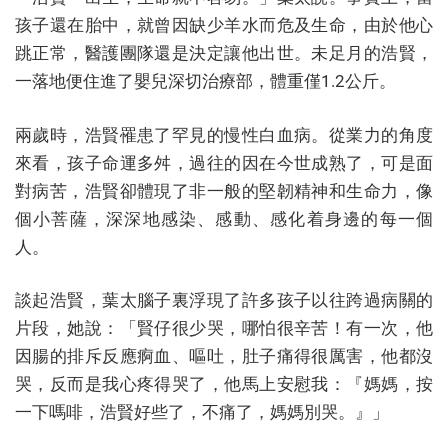
孩子還在胎中，就曾因缺少羊水而危及生命，由於他心
跳正常，醫護團隊還是決定讓他出世。未足月的浩賢，
一落地便住進了嬰兒深切治療部，體重僅1.2公斤。
兩歲時，浩賢罹患了罕見的慢性白血病。從業力的角度
來看，孩子命運多舛，過往的因在今世成熟了，可是面
對病苦，浩賢卻體現了非一般的堅韌精神和生命力，像
個小菩薩，深深地感染、感動、感化着身邊的每一個
人。
談起浩賢，葉太腦子裏浮現了許多孩子以往跨過病關的
片段，她說：「賢仔很少哭，哪怕很辛苦！有一次，他
因腸的排斥反應痾血、嘔吐，肚子痛得很厲害，他都沒
哭，反而是我心疼得哭了，他馬上安慰我：『媽媽，按
一下嗎啡，浩賢好些了，不痛了，媽媽別哭。』」