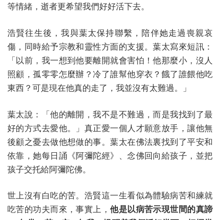
等情緒，逝者更希望我們好好活下去。
浩賢往生後，我與葉太保持聯繫，陪伴她走過喪親哀
傷，同時給予宗教和靈性方面的支援。葉太寫來短訊：
「以前，我一想到他要離開就會害怕！他那麼小，沒人
照顧，孤零零怎麼辦？冷了誰幫他穿衣？餓了誰餵他吃
東西？可是現在他真的走了，我並沒有太難過。」
葉太說：「他的離開，我不是不難過，而是我找到了最
好的方式去愛他。」真正愛一個人才願意放手，讓他無
後顧之憂去做他想做的事。葉太在佛法裏找到了平安和
依靠，她每日誦《阿彌陀經》、念佛回向給孩子，並把
孩子交托給阿彌陀佛。
世上沒有白吃的苦。浩賢這一生看似為體驗病苦和練就
吃苦的功夫而來，事實上，
他是以病苦示現世間的真諦