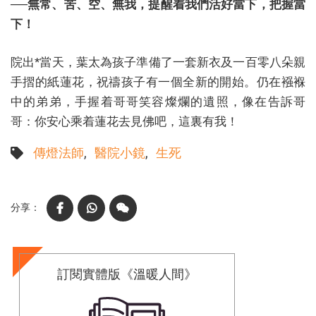
──無常、苦、空、無我，提醒着我們活好當下，把握當
下！
院出*當天，葉太為孩子準備了一套新衣及一百零八朵親
手摺的紙蓮花，祝禱孩子有一個全新的開始。仍在襁褓
中的弟弟，手握着哥哥笑容燦爛的遺照，像在告訴哥
哥：你安心乘着蓮花去見佛吧，這裏有我！
傳燈法師
醫院小鏡
生死
Facebook
WhatsApp
WeChat
訂閱實體版《溫暖人間》