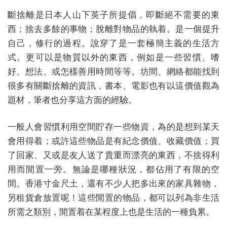
斷捨離是日本人山下英子所提倡，即斷絕不需要的東
西；捨去多餘的事物；脫離對物品的執着。是一個提升
自己，修行的過程。說穿了是一套極簡主義的生活方
式。更可以是物質以外的東西，例如是一些習慣、嗜
好、想法、或怎樣善用時間等等。坊間、網絡都能找到
很多有關斷捨離的資訊，書本、電影也有以這價值觀為
題材，筆者也分享這方面的經驗。
一般人會習慣利用空間貯存一些物資，為的是想到某天
會用得着；或許這些物品是有紀念價值、收藏價值；買
了回家、又或是友人送了貴重而漂亮的東西，不捨得利
用而閒置一旁。無論是哪種狀況，都佔用了有限的空
間。香港寸金尺土，還有不少人把多出來的家具雜物，
另租貨倉放置呢！這些閒置的物品，都可以列為非生活
所需之類別，閒置着在某程度上也是生活的一種負累。