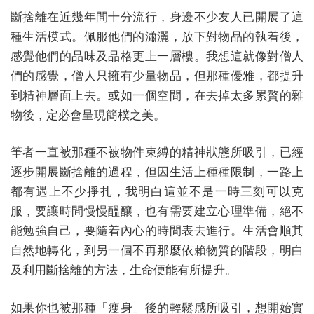
斷捨離在近幾年間十分流行，身邊不少友人已開展了這
種生活模式。佩服他們的瀟灑，放下對物品的執着後，
感覺他們的品味及品格更上一層樓。我想這就像對僧人
們的感覺，僧人只擁有少量物品，但那種優雅，都提升
到精神層面上去。或如一個空間，在去掉太多累贅的雜
物後，定必會呈現簡樸之美。
筆者一直被那種不被物件束縛的精神狀態所吸引，已經
逐步開展斷捨離的過程，但因生活上種種限制，一路上
都有遇上不少掙扎，我明白這並不是一時三刻可以克
服，要讓時間慢慢醞釀，也有需要建立心理準備，絕不
能勉強自己，要隨着內心的時間表去進行。生活會順其
自然地轉化，到另一個不再那麼依賴物質的階段，明白
及利用斷捨離的方法，生命便能有所提升。
如果你也被那種「瘦身」後的輕鬆感所吸引，想開始實