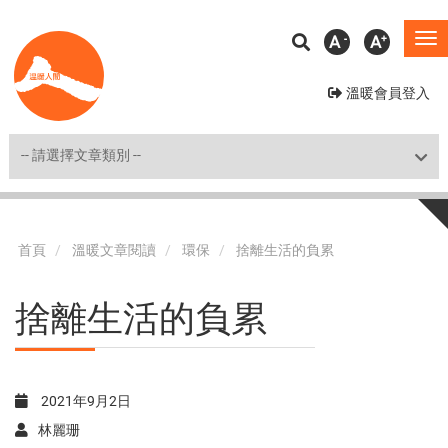
移
A
A
To
至
na
主
溫暖會員登入
內
容
Shortcut
首頁
溫暖文章閱讀
環保
捨離生活的負累
捨離生活的負累
2021年9月2日
林麗珊