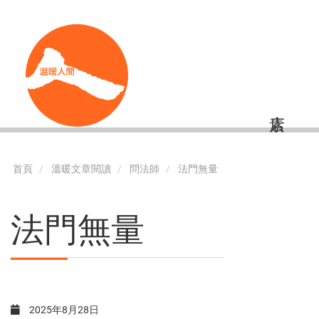
移
Shortcut
至
主
內
容
首頁
溫暖文章閱讀
問法師
法門無量
法門無量
2025年8月28日