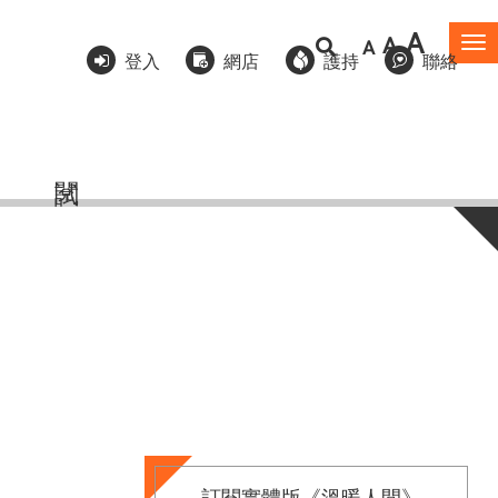
A
A
A
To
登入
網店
護持
聯絡
na
訂閱實體版《溫暖人間》