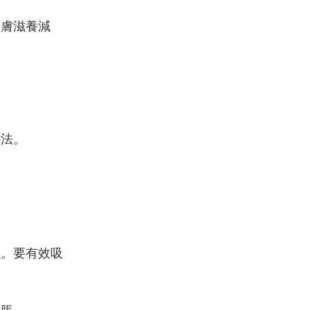
皮膚滋養減
方法。
以。要有效吸