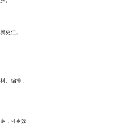
胃脹。
果就更佳。
材料、編排，
芝麻，可令效