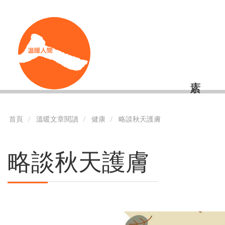
移
Shortcut
至
主
內
容
首頁
溫暖文章閱讀
健康
略談秋天護膚
略談秋天護膚