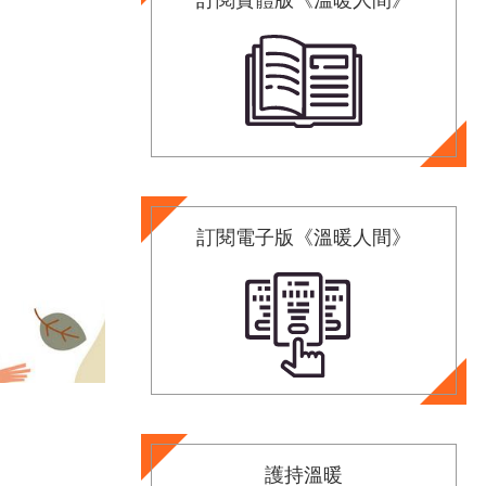
訂閱電子版《溫暖人間》
護持溫暖