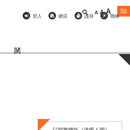
A
A
A
To
登入
網店
護持
聯絡
na
訂閱實體版《溫暖人間》