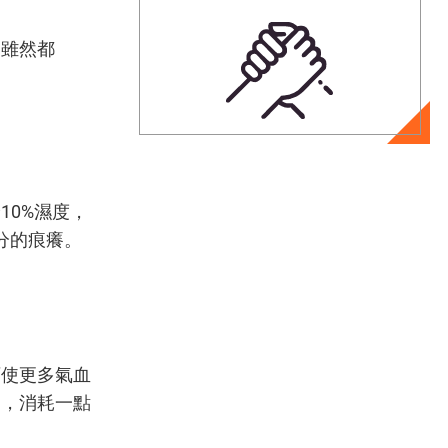
，雖然都
0%濕度，
分的痕癢。
可使更多氣血
動，消耗一點