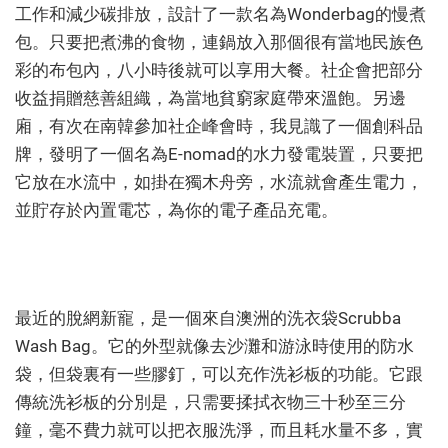
工作和減少碳排放，設計了一款名為Wonderbag的慢煮
包。只要把煮沸的食物，連鍋放入那個很有當地民族色
彩的布包內，八小時後就可以享用大餐。社企會把部分
收益捐贈慈善組織，為當地貧窮家庭帶來溫飽。另邊
廂，有次在南韓參加社企峰會時，我見識了一個創科品
牌，發明了一個名為E-nomad的水力發電裝置，只要把
它放在水流中，如掛在獨木舟旁，水流就會產生電力，
並貯存於內置電芯，為你的電子產品充電。
最近的脫網新寵，是一個來自澳洲的洗衣袋Scrubba
Wash Bag。它的外型就像去沙灘和游泳時使用的防水
袋，但袋裏有一些膠釘，可以充作洗衫板的功能。它跟
傳統洗衫板的分別是，只需要揉拭衣物三十秒至三分
鐘，毫不費力就可以把衣服洗淨，而且耗水量不多，實