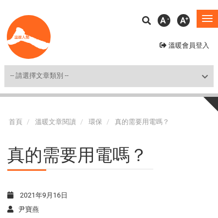
移
A
A
To
至
na
主
溫暖會員登入
內
容
Shortcut
首頁
溫暖文章閱讀
環保
真的需要用電嗎？
真的需要用電嗎？
2021年9月16日
尹寶燕