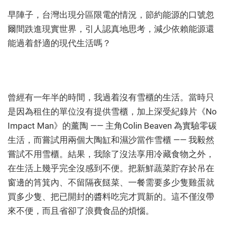
早陣子，台灣出現分區限電的情況，節約能源的口號忽
爾間跌進現實世界，引人認真地思考，減少依賴能源還
能過着舒適的現代生活嗎？
曾經有一年半的時間，我過着沒有雪櫃的生活。當時只
是因為租住的單位沒有提供雪櫃，加上深受紀錄片《No
Impact Man》的薰陶 —— 主角Colin Beaven 為實驗零碳
生活，而嘗試用兩個大陶缸和濕沙當作雪櫃 —— 我毅然
嘗試不用雪櫃。結果，我除了沒法享用冷藏食物之外，
在生活上幾乎完全沒感到不便。把新鮮蔬菜貯存於吊在
窗邊的筲箕內、不留隔夜餸菜、一餐需要多少隻雞蛋就
買多少隻、把已開封的醬料吃完才買新的。這不僅沒帶
來不便，而且省卻了浪費食品的煩惱。