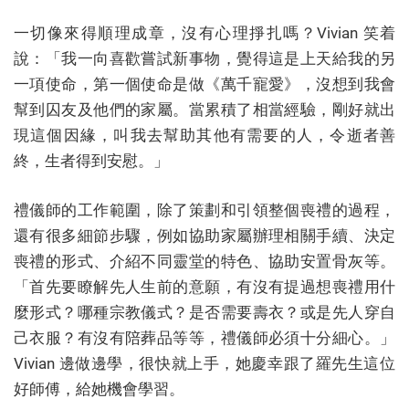
一切像來得順理成章，沒有心理掙扎嗎？Vivian 笑着
說：「我一向喜歡嘗試新事物，覺得這是上天給我的另
一項使命，第一個使命是做《萬千寵愛》，沒想到我會
幫到囚友及他們的家屬。當累積了相當經驗，剛好就出
現這個因緣，叫我去幫助其他有需要的人，令逝者善
終，生者得到安慰。」
禮儀師的工作範圍，除了策劃和引領整個喪禮的過程，
還有很多細節步驟，例如協助家屬辦理相關手續、決定
喪禮的形式、介紹不同靈堂的特色、協助安置骨灰等。
「首先要瞭解先人生前的意願，有沒有提過想喪禮用什
麼形式？哪種宗教儀式？是否需要壽衣？或是先人穿自
己衣服？有沒有陪葬品等等，禮儀師必須十分細心。」
Vivian 邊做邊學，很快就上手，她慶幸跟了羅先生這位
好師傅，給她機會學習。