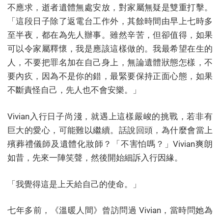
不應求，逝者遺體無處安放，對家屬無疑是雙重打擊。
「這段日子除了返電台工作外，其餘時間由早上七時多
至半夜，都在為先人辦事。雖然辛苦，但卻值得，如果
可以令家屬釋懷，我是應該這樣做的。我最希望在生的
人，不要把罪名加在自己身上，無論遺體狀態怎樣，不
要內疚，因為不是你的錯，最緊要保持正面心態，如果
不斷責怪自己，先人也不會安樂。」
Vivian入行日子尚淺，就遇上這樣嚴峻的挑戰，若非有
巨大的愛心，可能難以繼續。話說回頭，為什麼會當上
殯葬禮儀師及遺體化妝師？「不害怕嗎？」Vivian爽朗
如昔，先來一陣笑聲，然後開始細訴入行因緣。
「我覺得這是上天給自己的使命。」
七年多前，《溫暖人間》曾訪問過 Vivian，當時問她為