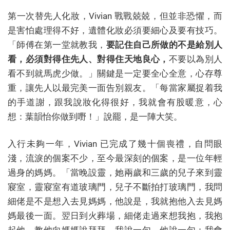
第一次替先人化妝，Vivian 戰戰兢兢，但並非恐懼，而
是害怕處理得不好，遺體化妝必須要細心及要有技巧。
「師傅在第一堂就教我，
要記住自己所做的不是給別人
看，必須對得住先人、對得住天地良心，
不要以為別人
看不到就馬虎少做。」關鍵是一定要全心全意，心存尊
重，讓先人以最完美一面告別親友。「每當家屬捉着我
的手道謝，跟我說妝化得很好，我就會有股暖意，心
想：葉韻怡你做到嘢！」說罷，是一陣大笑。
入行未夠一年，Vivian 已完成了幾十個喪禮，自問眼
淺，流淚的個案不少，至今最深刻的個案，是一位年輕
過身的媽媽。「當晚設靈，她兩歲和三歲的兒子來到靈
寢室，靈寢室有道玻璃門，兒子不斷拍打玻璃門，我問
細佬是不是想入去見媽媽，他說是，我就抱他入去見媽
媽最後一面。翌日到火葬場，細佬走過來想我抱，我抱