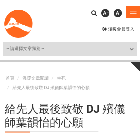
移
A
A
To
至
na
主
溫暖會員登入
內
容
Shortcut
首頁
溫暖文章閱讀
生死
給先人最後致敬 DJ 殯儀師葉韻怡的心願
給先人最後致敬 DJ 殯儀
師葉韻怡的心願