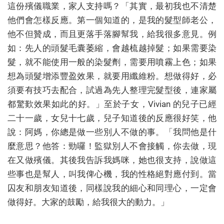
這份殯儀職業，家人支持嗎？「其實，最初我也不清楚
他們會怎樣反應。第一個知道的，是我的髮型師老公，
他不但贊成，而且更落手落腳幫我，給我很多意見。例
如：先人的頭髮毛囊萎縮，會越梳越掉髮；如果需要染
髮，就不能使用一般的染髮劑，需要用噴霧上色；如果
想為頭髮增添豐盈效果，就要用纖維粉。想做得好，必
須要有技巧去配合，試過為先人整理完髮型後，連家屬
都驚歎效果如此的好。」至於子女，Vivian 的兒子已經
二十一歲，女兒十七歲，兒子知道後的反應很好笑，他
說：阿媽，你總是做一些別人不做的事。「我問他是什
麼意思？他答：勁囉！監獄別人不會接觸，你去做，現
在又做殯儀。其後我告訴我媽咪，她也很支持，說做這
些事也是幫人，叫我俾心機，我的性格絕對應付到。當
囚友和朋友知道後，同樣說我的細心和同理心，一定會
做得好。大家的鼓勵，給我很大的動力。」