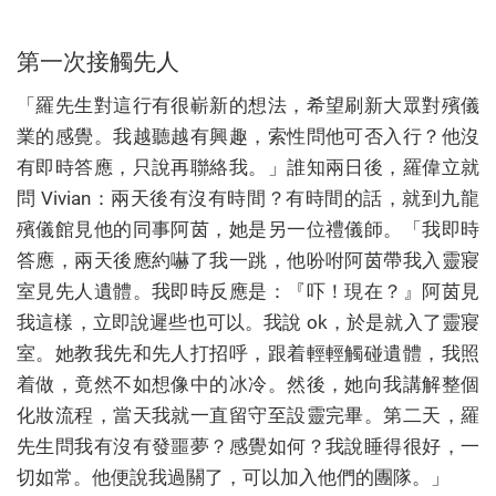
第一次接觸先人
「羅先生對這行有很嶄新的想法，希望刷新大眾對殯儀
業的感覺。我越聽越有興趣，索性問他可否入行？他沒
有即時答應，只說再聯絡我。」誰知兩日後，羅偉立就
問 Vivian：兩天後有沒有時間？有時間的話，就到九龍
殯儀館見他的同事阿茵，她是另一位禮儀師。「我即時
答應，兩天後應約嚇了我一跳，他吩咐阿茵帶我入靈寢
室見先人遺體。我即時反應是：『吓！現在？』阿茵見
我這樣，立即說遲些也可以。我說 ok，於是就入了靈寢
室。她教我先和先人打招呼，跟着輕輕觸碰遺體，我照
着做，竟然不如想像中的冰冷。然後，她向我講解整個
化妝流程，當天我就一直留守至設靈完畢。第二天，羅
先生問我有沒有發噩夢？感覺如何？我說睡得很好，一
切如常。他便說我過關了，可以加入他們的團隊。」