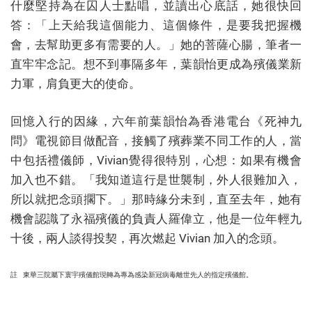
什麼堅持為在囚人士點唱，並讀出心底話，她很快回
答：「上天給我這個能力、這個條件，是要我把握機
會，去幫助更多有需要的人。」她的菩薩心腸，筆者一
直牢牢念記。想不到事隔多年，葉韻怡更成為殯儀業新
力軍，肩負更大的使命。
回憶入行的因緣，六年前葉韻怡為香港電台《死神九
問》電視節目做配音，接觸了殯葬業不同工作的人，當
中包括禮儀師，Vivian覺得很特別，心想：如果有機會
加入也不錯。「我知道這行是世襲制，外人很難加入，
所以就把念頭擱下。」那時緣分未到，直至去年，她有
機會認識了永福殯儀的負責人羅偉立，他是一位年輕九
十後，兩人談得投契，再次燃起 Vivian 加入的念頭。
註 東華三院屬下寰宇殯儀館現轉為專為感染新冠病毒離世先人的指定殯儀館。