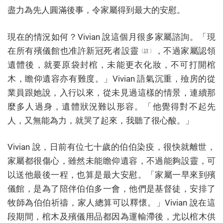
盡力為先人圓滿後事，令家屬得到最大的安慰。
現在的情況如何？Vivian 說這個月很多家屬諮詢。「現
在所有殯儀館也准許新冠死者設靈
，不過家屬認領
〔註〕
遺體後，就要原袋封棺，未能更衣化妝，不可打開棺
木，瞻仰遺容亦有難度。」Vivian 語氣沉重，殮房的從
業員跟她說，入行以來，從未見過這樣的情景，連續那
麼多人過身，遺體狀況難以形容。「他覺得對不起先
人，又無能為力，就哭了起來，我聽了很心酸。」
Vivian 說，日前有位七十歲的伯伯染疫，很快就離世，
家屬都很傷心，雖然未能瞻仰遺容，不過能夠設靈，可
以送他最後一程，也算是最大安慰。「家屬一早來到殯
儀館，是為了陪伴伯伯多一會，他們是基督徒，安排了
牧師為伯伯祈禱，家人總算可以釋懷。」Vivian 說在這
段期間，棺木及殯儀用品都因為運輸滯後，尤以棺木供