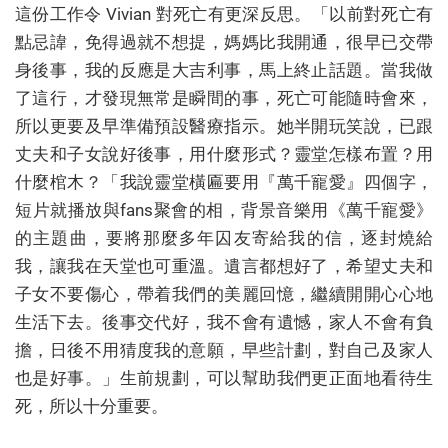
這份工作令 Vivian 對死亡有更深反思。「以前對死亡有
點忌諱，免得過就不想提，媽媽比我開通，很早已交帶
身後事，我的反應是大吉利事，馬上終止話題。當我做
了這行，才發現無常是瞬間的事，死亡可能隨時會來，
所以更要及早準備預設醫療指示。她半開玩笑說，已跟
丈夫和子女說好後事，用什麼形式？靈堂怎樣布置？用
什麼棺木？「我說靈堂橫匾要用『萬千寵愛』四個字，
短片就播放與fans聚會的相，背景音樂用《萬千寵愛》
的主題曲，要將那麼多年囚友寄給我的信，逐封燒給
我，讓我在天堂也可重溫。遺言都想好了，希望丈夫和
子女不要傷心，帶着我們的美麗回憶，繼續開開心心地
生活下去。後事交代好，我不會有遺憾，家人不會有負
擔，日後不用猜度我的意願，早些計劃，對自己及家人
也是好事。」生前規劃，可以幫助我們更正面地看待生
死，所以十分重要。