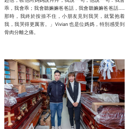
起他，教他向媽媽說拜拜，我說一句，他說一句：我會
乖，我會乖；我會聽嫲嫲爸爸話，我會聽嫲嫲爸爸話……
那時，我終於按捺不住，小朋友見到我哭，就緊抱着
我，我哭得更厲害。」Vivian 也是位媽媽，特別感受到
骨肉分離之痛。