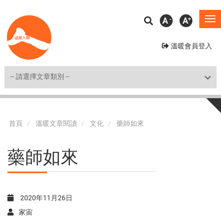
移
A
A
To
至
na
主
溫暖會員登入
內
容
Shortcut
首頁
溫暖文章閱讀
文化
藥師如來
藥師如來
2020年11月26日
家宙