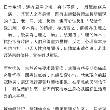
日常生活，遇有風寒暑濕，身心不適，一般籠統稱為
「病」。其實人之有身體，既有由軀體持續生長所顯現
的「生、老、病、死」反應，也有心理反射「怨憎會、
愛別離、求不得」的情緒。概括言之，前者為生理之
「病」，後者為心理之「病」。須知道，生理的病不可
抗拒卻有時限，人們只得盡力壓抑。反之，心理病本身
可防可控，但因人性貪着關係，使情緒牽纏久遠，若非
經過宗教修持，實在難以駕馭。
面對病苦，當然首先要求醫看病，然而有些長期病痛或
奇難怪症，因療效低微，也頗影響心情。就像現今的新
冠肺炎，廣泛流行卻苦無藥物根絕。在宗教或民間信仰
中，有位藥師如來，是專門安撫眾生身心及照顧生活需
要的大本尊。
據佛經所記，藥師佛全名「藥師琉璃光如來」，居於東