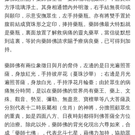
方淨琉璃淨土。其身相通體內外明澈，右手結無畏印或
與願印，示意安撫眾生，左手持藥瓶。亦有將雙手置於
腹前結成寶珠形之定印，捧持藥瓶。藥師佛最大特點就
是藥瓶，裏面放置了解救病痛的靈丸藥草，當信徒默想
到這裏，等於向藥師佛請求賜予療病良藥，已可得到加
持。
藥師佛有兩位象徵日與月的脅侍，左邊的是日光遍照菩
薩，身放紅光，手持彼岸花（蔓珠沙華）；右邊是月光
遍照菩薩，身放白光，手持淨花月輪臺；由於眾生的病
痛無分時間，是以在藥師佛的世界尚有藥王、藥上、文
殊、觀音、勢至、彌勒、無盡意、寶檀華等八大菩薩及
分別代表十二時辰屬相（生肖）的神將，分擔照顧眾生
的重責，如是四面八方、日夜時刻都得到佛菩薩全方位
的治療。除此以外，藥師佛的背光化現出六尊如來，合
成「藥師七佛」，代表北斗七星，藉佛力加持，協助眾