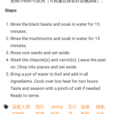
煲兩小時即可飲用（可根據自身喜好加鹽調味）。
Steps:
Rinse the black beans and soak in water for 15
minutes.
Rinse the mushrooms and soak in water for 15
minutes.
Rinse coix seeds and set aside.
Wash the chayote(s) and carrot(s). Leave the peel
on. Chop into pieces and set aside.
Bring a pot of water to boil and add in all
ingredients. Cook over low heat for two hours.
Taste and season with a pinch of salt if needed.
Ready to serve.
温暖人間
我行
Jenny
五行
滋補
補氣
528期
我素
師姐
湯
養顏
活血