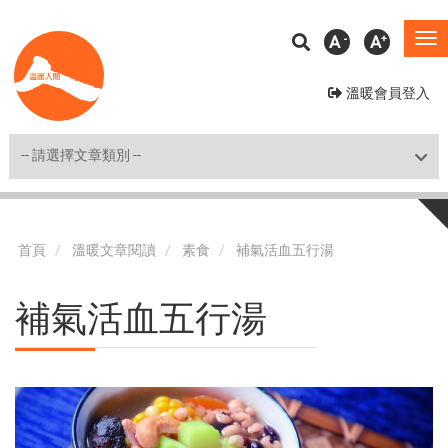
移
A
A
To
至
na
主
溫暖會員登入
內
容
Shortcut
首頁
溫暖文章閱讀
素食
補氣活血五行湯
補氣活血五行湯