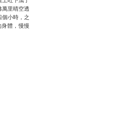
續上吐下瀉了
彿萬里晴空透
四個小時，之
的身體，慢慢