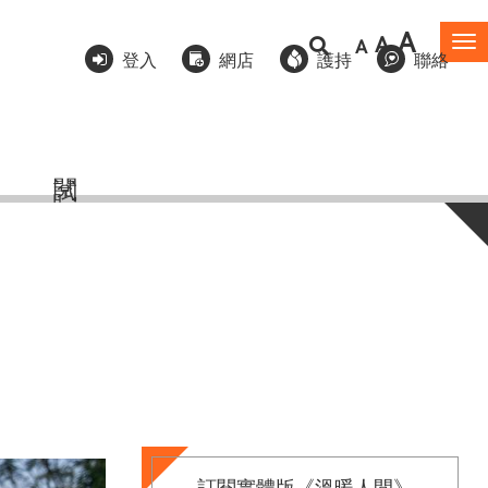
A
A
A
To
登入
網店
護持
聯絡
na
訂閱實體版《溫暖人間》