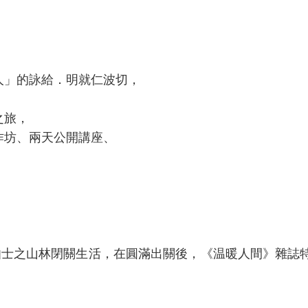
人」的詠給．明就仁波切，
之旅，
作坊、兩天公開講座、
伽士之山林閉關生活，在圓滿出關後，《温暖人間》雜誌