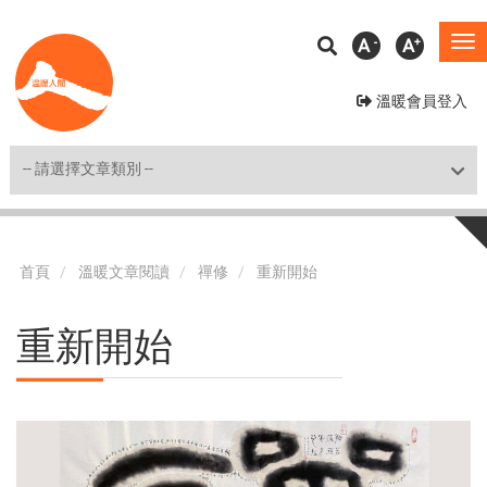
移
A
A
To
至
na
主
溫暖會員登入
內
容
Shortcut
首頁
溫暖文章閱讀
禪修
重新開始
重新開始