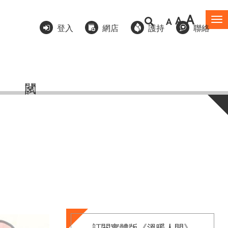
A
A
A
To
登入
網店
護持
聯絡
na
訂閱實體版《溫暖人間》