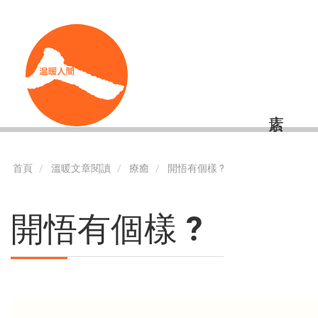
移
Shortcut
至
主
內
容
首頁
溫暖文章閱讀
療癒
開悟有個樣 ?
開悟有個樣 ?