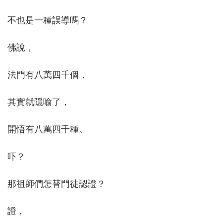
不也是一種誤導嗎？
佛說，
法門有八萬四千個，
其實就隱喻了，
開悟有八萬四千種。
吓？
那祖師們怎替門徒認證？
證，