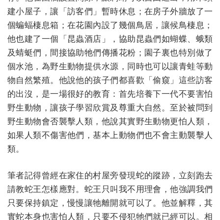
建小屋子，讓「訪客們」暫時休息；在房子外牆放了一
個蝙蝠棲息箱；在花園內設了幾個鳥居，讓候鳥棲息；
他也建了一個「昆蟲酒店」，協助昆蟲們如蝴蝶、蛾類
及蜻蜓們，間接協助牠們傳播花粉；園子裏也特別做了
個水池，為野生動物提供水源，同時也可以讓青蛙等動
物自然繁殖。他說他的孩子們都喜歡「偷窺」這些訪客
的出沒，是一場很好的教育：首先培養下一代不要害怕
野生動物，讓孩子學習欣賞及尊重大自然。至於被問到
野生動物會否襲擊人類，他說其實野生動物更怕人類，
如果人類不傷害他們，基本上動物們也不會主動襲擊人
類。
筆者記得曾經在家住的村屋旁發現蛇的蹤跡，立刻跑去
請教蛇王怎樣應對。蛇王只叫我不用理會，他強調我們
只要保持鎮定，慢慢讓牠離開就可以了。他並解釋，其
實蛇本身也害怕人類，只要不侵犯牠們就已經可以。相