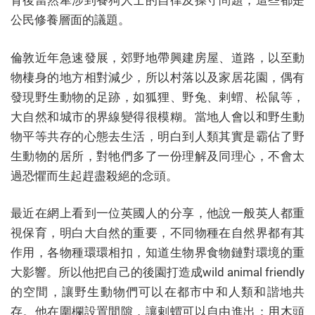
背後當然牽涉到養狗人士的自律及操守問題，這些都是
公民修養層面的議題。
倫敦近年急速發展，郊野地帶興建房屋、道路，以至動
物棲身的地方相對減少，所以村落以及家居花園，偶有
發現野生動物的足跡，如狐狸、野兔、剌蝟、松鼠等，
大自然和城市的界線變得很模糊。當地人會以和野生動
物平等共存的心態去生活，明白到人類其實是霸佔了野
生動物的居所，對牠們多了一份理解及同理心，不會太
過恐懼而生起趕盡殺絕的念頭。
最近在網上看到一位英國人的分享，他說一般英人都重
視保育，明白大自然的重要，不同物種在自然界都有其
作用，各物種環環相扣，知道生物界食物鏈對環境的重
大影響。所以他把自己的後園打造成wild animal friendly
的空間，讓野生動物們可以在都市中和人類和諧地共
存。他在圍欄設置間隙，讓剌蝟可以自由進出；用木頭