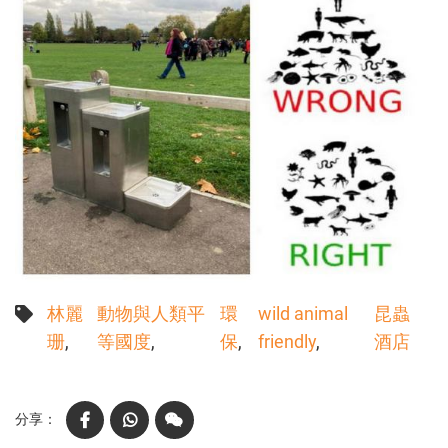
林麗
動物與人類平
環
wild animal
昆蟲
珊
等國度
保
friendly
酒店
Facebook
WhatsApp
WeChat