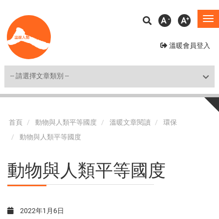
移
A
A
To
至
na
主
溫暖會員登入
內
容
Shortcut
首頁
動物與人類平等國度
溫暖文章閱讀
環保
動物與人類平等國度
動物與人類平等國度
2022年1月6日