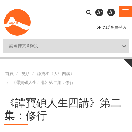
移
A
A
To
至
na
主
溫暖會員登入
內
容
Shortcut
首頁
視頻
譚寶碩《人生四講》
《譚寶碩人生四講》第二集：修行
《譚寶碩人生四講》第二
集：修行