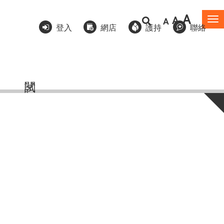
A
A
A
To
登入
網店
護持
聯絡
na