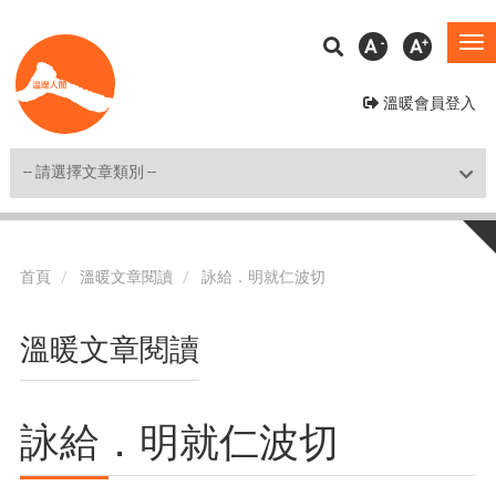
移
A
A
To
至
na
主
溫暖會員登入
內
容
Shortcut
首頁
溫暖文章閱讀
詠給．明就仁波切
溫暖文章閱讀
詠給．明就仁波切