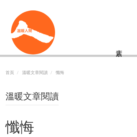
移
Shortcut
至
主
內
容
首頁
溫暖文章閱讀
懺悔
溫暖文章閱讀
懺悔