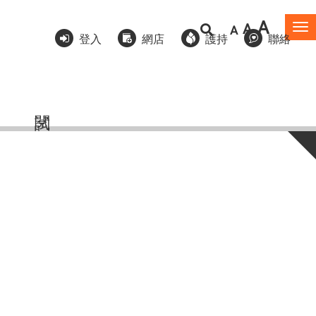
A
A
A
To
登入
網店
護持
聯絡
na