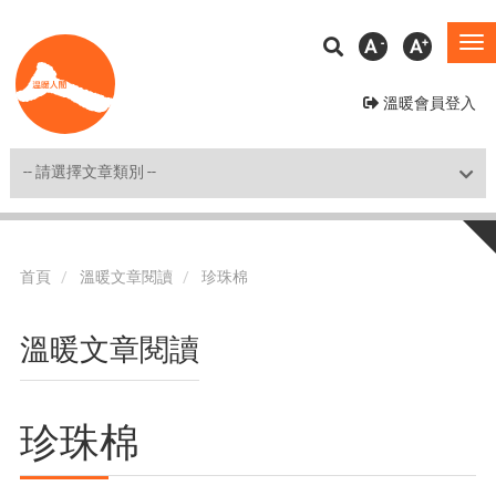
移
A
A
To
至
na
主
溫暖會員登入
內
容
Shortcut
首頁
溫暖文章閱讀
珍珠棉
溫暖文章閱讀
珍珠棉