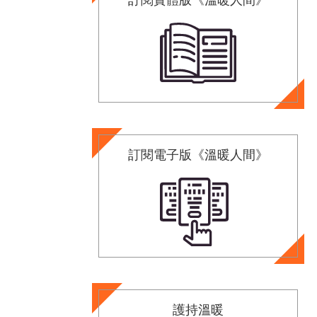
訂閱電子版《溫暖人間》
護持溫暖