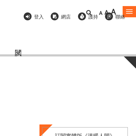
A
A
A
To
登入
網店
護持
聯絡
na
訂閱實體版《溫暖人間》