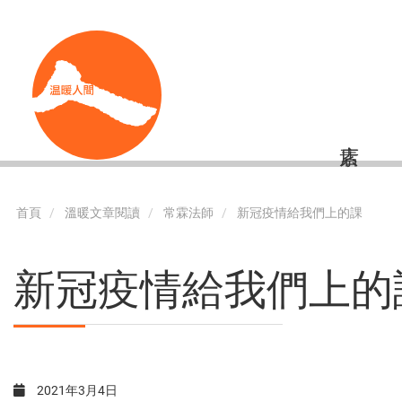
移
Shortcut
至
主
內
容
首頁
溫暖文章閱讀
常霖法師
新冠疫情給我們上的課
新冠疫情給我們上的
2021年3月4日