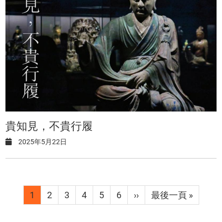
貴知見，不貴行履
2025年5月22日
Pagination
目
1
Page
2
Page
3
Page
4
Page
5
Page
6
下
››
Last
最後一頁 »
前
一
page
頁
頁