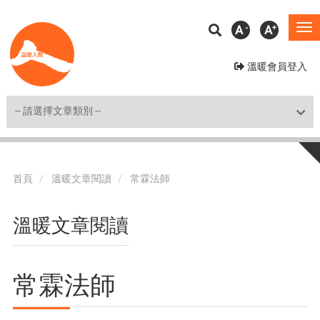
移
A
A
To
至
na
主
溫暖會員登入
內
容
Shortcut
首頁
溫暖文章閱讀
常霖法師
溫暖文章閱讀
常霖法師