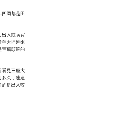
年四周都是田
人出入或購買
行至大埔道乘
是荒蕪顛簸的
晰看見三座大
用多久，連這
好的是出入較