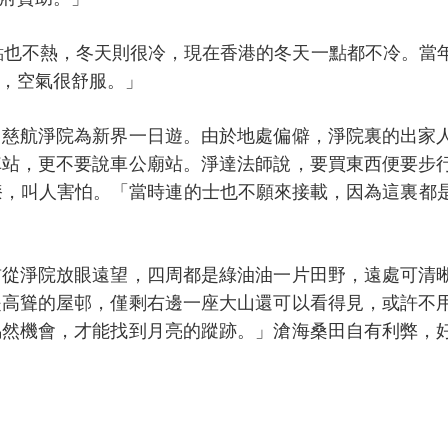
一點也不熱，冬天則很冷，現在香港的冬天一點都不冷。當
，空氣很舒服。」
田慈航淨院為新界一日遊。由於地處偏僻，淨院裏的出家
車站，更不要說車公廟站。淨達法師說，要買東西便要步
漆，叫人害怕。「當時連的士也不願來接載，因為這裏都
前從淨院放眼遠望，四周都是綠油油一片田野，遠處可清
是高聳的屋邨，僅剩右邊一座大山還可以看得見，或許不
偶然機會，才能找到月亮的蹤跡。」滄海桑田自有利弊，