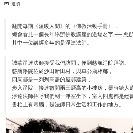
道初
翻開每期《溫暖人間》的〈佛教活動手冊〉，
總會看見一個長年舉辦佛教講座的道場名字 ── 慈
其中一位講經多年的是淨達法師。
誠蒙淨達法師接受我們訪問，便到慈航淨院拜訪。
慈航淨院位於沙田新田村，與車公廟相鄰，
四周都是一列列高矗的屋邨建築，
步入淨院，接連數間兩三層高的小樓房，霎時給人
淨達法師招呼我們到一淨室坐下，室內四處都是經
書枱上有電腦，是法師日常生活和工作的地方。