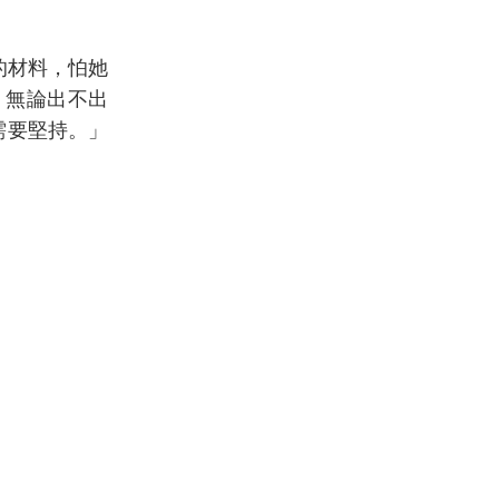
的材料，怕她
，無論出不出
需要堅持。」