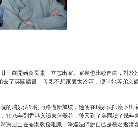
，廿三歲開始食長素，立志出家。家裏也比較自由，對於
弟去了英國讀書，母親不想家裏太冷清，便叫她等弟弟
淨院的瑞妙法師剛巧路過新加坡，她便在瑞妙法師座下出
，1975年到香港入讀東蓮覺苑，後又到了美國讀了幾年
羅時憲居士在香港教授唯識，淨達法師說自己是慕名返港