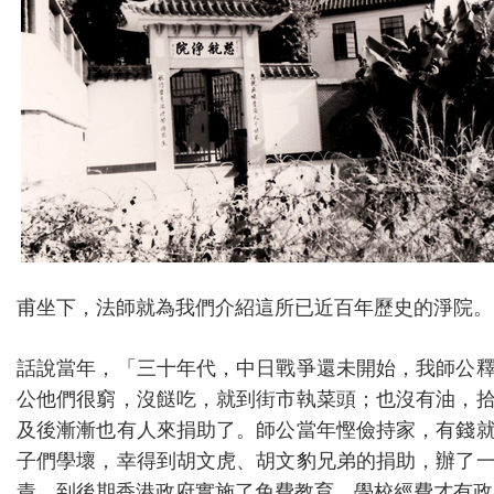
甫坐下，法師就為我們介紹這所已近百年歷史的淨院。
話說當年，「三十年代，中日戰爭還未開始，我師公
公他們很窮，沒餸吃，就到街市執菜頭；也沒有油，
及後漸漸也有人來捐助了。師公當年慳儉持家，有錢
子們學壞，幸得到胡文虎、胡文豹兄弟的捐助，辦了
責，到後期香港政府實施了免費教育，學校經費才有政