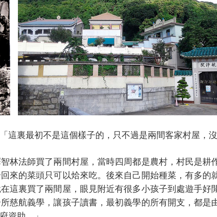
「這裏最初不是這個樣子的，只不過是兩間客家村屋，
釋智林法師買了兩間村屋，當時四周都是農村，村民是耕
拾回來的菜頭只可以烚來吃。後來自己開始種菜，有多的
就在這裏買了兩間屋，眼見附近有很多小孩子到處遊手好
一所慈航義學，讓孩子讀書，最初義學的所有開支，都是
府資助。」