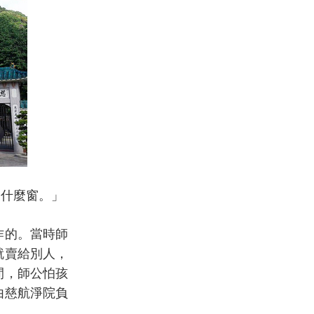
沒什麼窗。」
作的。當時師
就賣給別人，
閒，師公怕孩
由慈航淨院負