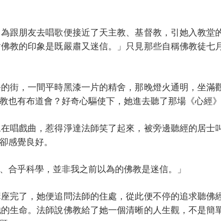
因為跟朋友去唱歌便接近了天主教、基督教，引她入教堂
對佛教的印象是既嚴肅又迷信。」只見那些自稱佛教徒七
靜的街，一間平時黑漆一片的精舍，那晚燈火通明，坐滿
教也有布道會？好奇心驅使下，她進去聽了那場《心經
像在唱戲曲，惹得淨達法師笑了起來，被旁邊聽經的居士
卻感覺良好。
、合乎科學，並非我之前以為的佛教是迷信。」
講座完了，她便追問法師的住處，從此便不停的追求聽佛
她的生命。法師說佛教給了她一個清晰的人生觀，不是簡