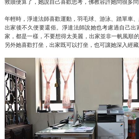
救贖便算了，她說自己喜歡思考，佛教容許她問很多問
年輕時，淨達法師喜歡運動，羽毛球、游泳、踏單車、
出家後不久便要還俗。淨達法師說她也考慮過自己出
家，都是一樣，不要想得太美麗，出家並非一帆風順
另外她喜歡打坐，出家既可以打坐，也可讓她深入經藏