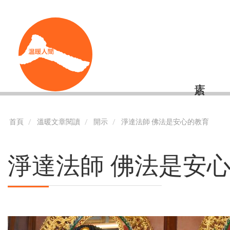
移
Shortcut
至
主
內
容
首頁
溫暖文章閱讀
開示
淨達法師 佛法是安心的教育
淨達法師 佛法是安