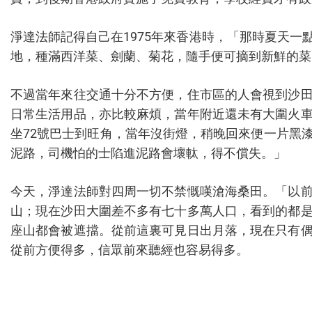
淨達法師記得自己在1975年來香港時，「那時夏天
地，種滿西洋菜、劍蘭、菊花，隨手便可摘到新鮮的菜
不過當年來往交通十分不方便，住市區的人會視到沙
日常生活用品，亦比較麻煩，當年附近還未有大圍火
坐72號巴士到旺角，當年沒街燈，稍晚回來便一片黑
泥路，司機怕的士陷進泥路會壞軚，得不償失。」
今天，淨達法師對四周一切不禁慨嘆滄海桑田。「以
山；現在沙田大圍差不多有七十多萬人口，看到的都
座山都會被遮擋。從前這裏可見日出月落，現在只有
從前方便得多，信眾前來聽經也容易得多。