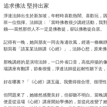
追求佛法 堅持出家
淨達法師出生於新加坡，年輕時喜歡熱鬧、喜歡玩，
班一位指揮。法師說：「當時佛教很少講經活動，我
鏹──當然那些人不一定是佛教徒，卻以佛教徒自居。
記得有一晚，她與朋友一同去海邊吹風，經過一條幽
額寫着「請某某法師講《心經》」，法師心想，原來佛
那晚講經的是演培法師，一口外省口音，高低抑揚的
場講座有翻譯，節奏很慢，淨達法師提起耐性聽下去，
好在哪裏？「《心經》講五蘊。我覺得很合理、很理性
但問題來了，她雖然感覺良好，但卻聽不明白。當晚
便是從這場《心經》講座開始學佛的，並從此改變了