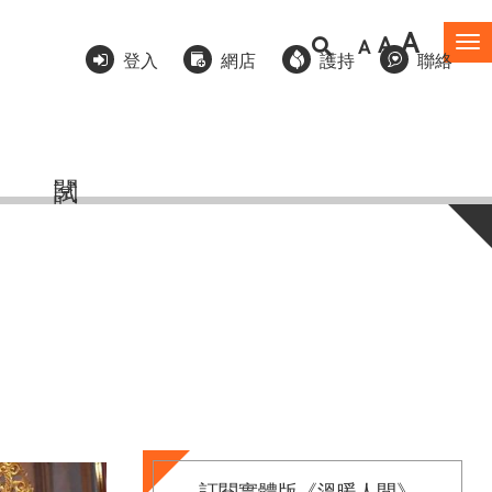
A
A
A
To
登入
網店
護持
聯絡
na
訂閱實體版《溫暖人間》