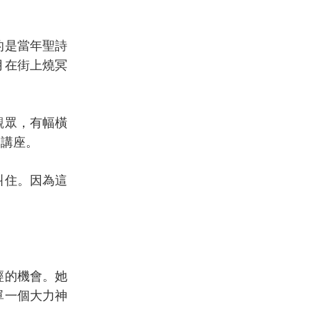
的是當年聖詩
月在街上燒冥
觀眾，有幅橫
》講座。
叫住。因為這
經的機會。她
單一個大力神