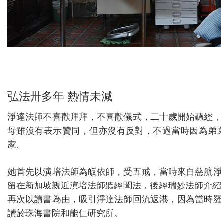
弘法卅多年 熱情未減
淨達法師不喜歡拜拜，不喜歡儀式，二十歲開始聽經
母雖沒有表示贊同，但亦沒有反對，不過當時因為弟
家。
她首先以演培法師為皈依師，受五戒，當時來自慈航
留在新加坡親近演培法師聽經聞法，後經瑞妙法師介紹
再次以讀書為由，吸引淨達法師回流返港，因為當時
讀於珠海書院和能仁研究所。