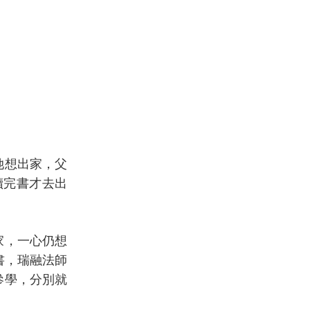
她想出家，父
讀完書才去出
家，一心仍想
書，瑞融法師
參學，分別就