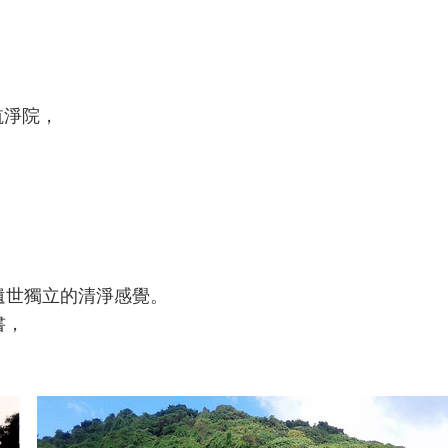
航淨院，
遺世獨立的清淨感覺。
書，