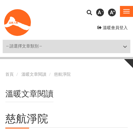
移
A
A
To
至
na
主
溫暖會員登入
內
容
Shortcut
首頁
溫暖文章閱讀
慈航淨院
溫暖文章閱讀
慈航淨院