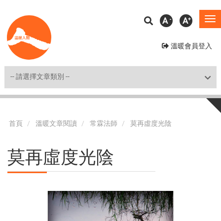
移
A
A
To
至
na
主
溫暖會員登入
內
容
Shortcut
首頁
溫暖文章閱讀
常霖法師
莫再虛度光陰
莫再虛度光陰