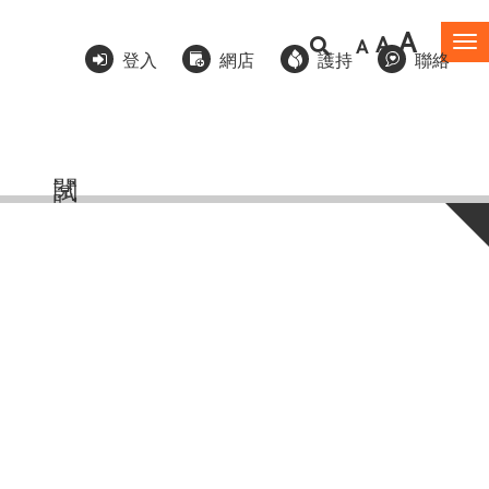
A
A
A
To
登入
網店
護持
聯絡
na