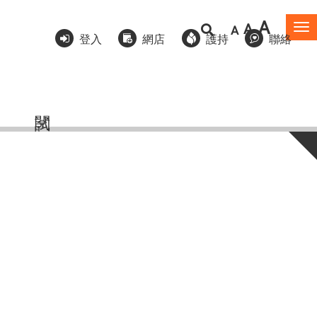
A
A
A
To
登入
網店
護持
聯絡
na