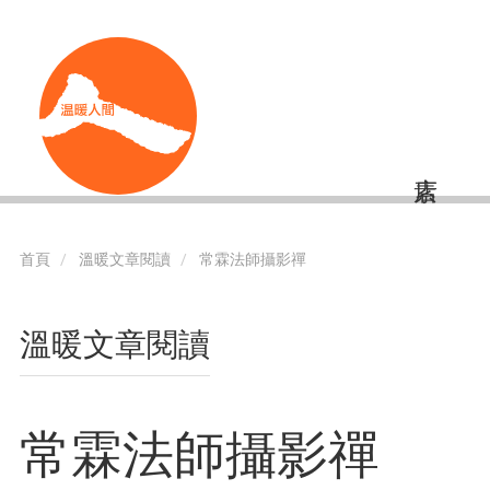
移
Shortcut
至
主
內
容
首頁
溫暖文章閱讀
常霖法師攝影禪
溫暖文章閱讀
常霖法師攝影禪