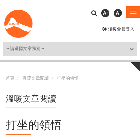
移
A
A
To
至
na
主
溫暖會員登入
內
容
Shortcut
首頁
溫暖文章閱讀
打坐的領悟
溫暖文章閱讀
打坐的領悟