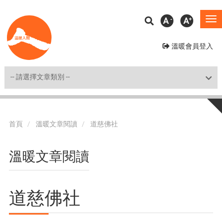
移
A
A
To
至
na
主
溫暖會員登入
內
容
Shortcut
首頁
溫暖文章閱讀
道慈佛社
溫暖文章閱讀
道慈佛社