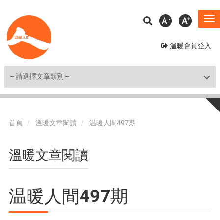
移
A
A
To
至
na
主
溫暖會員登入
內
容
Shortcut
首頁
溫暖文章閱讀
温暖人間497期
溫暖文章閱讀
温暖人間497期